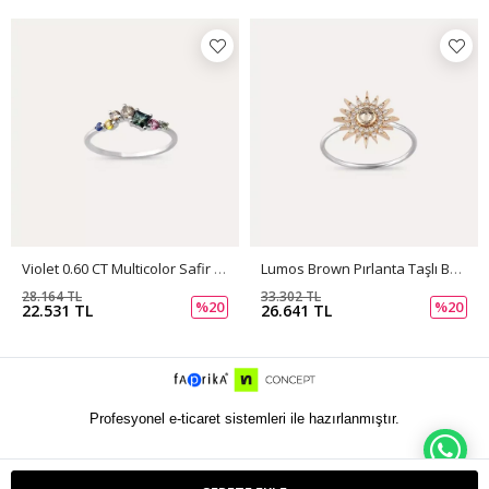
Violet 0.60 CT Multicolor Safir Ve Brown Pırlanta Taşlı Beyaz Altın Yüzük
Lumos Brown Pırlanta Taşlı Beyaz Altın Yüzük
28.164 TL
33.302 TL
%20
%20
22.531 TL
26.641 TL
Profesyonel e-ticaret sistemleri ile hazırlanmıştır.
WH