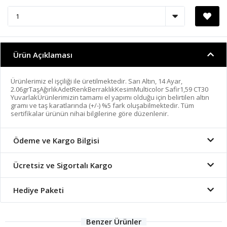
Ürün Açıklaması
Ürünlerimiz el işçiliği ile üretilmektedir. Sarı Altın, 14 Ayar,
2.06grTaşAğırlıkAdetRenkBerraklıkKesimMulticolor Safir1,59 CT30
YuvarlakÜrünlerimizin tamamı el yapımı olduğu için belirtilen altın
gramı ve taş karatlarında (+/-) %5 fark oluşabilmektedir. Tüm
sertifikalar ürünün nihai bilgilerine göre düzenlenir.
Ödeme ve Kargo Bilgisi
Ücretsiz ve Sigortalı Kargo
Hediye Paketi
Benzer Ürünler