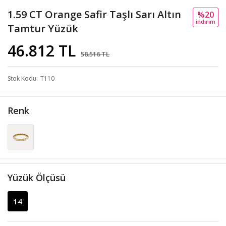
1.59 CT Orange Safir Taşlı Sarı Altın
%20
i̇ndi̇ri̇m
Tamtur Yüzük
46.812 TL
58.516 TL
Stok Kodu
T110
Renk
Yüzük Ölçüsü
14