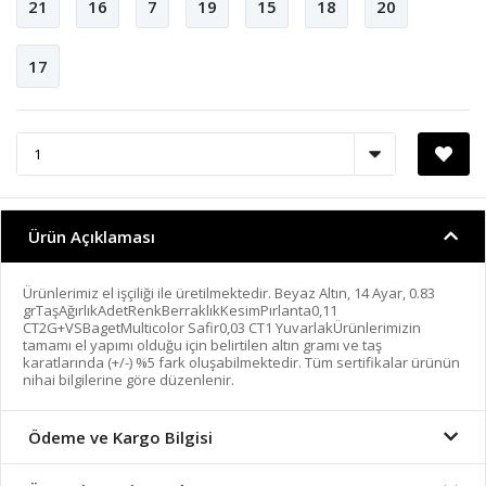
21
16
7
19
15
18
20
17
Ürün Açıklaması
Ürünlerimiz el işçiliği ile üretilmektedir. Beyaz Altın, 14 Ayar, 0.83
grTaşAğırlıkAdetRenkBerraklıkKesimPırlanta0,11
CT2G+VSBagetMulticolor Safir0,03 CT1 YuvarlakÜrünlerimizin
tamamı el yapımı olduğu için belirtilen altın gramı ve taş
karatlarında (+/-) %5 fark oluşabilmektedir. Tüm sertifikalar ürünün
nihai bilgilerine göre düzenlenir.
Ödeme ve Kargo Bilgisi