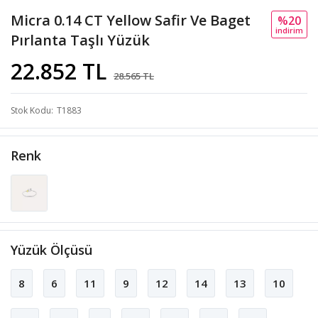
Micra 0.14 CT Yellow Safir Ve Baget
%20
i̇ndi̇ri̇m
Pırlanta Taşlı Yüzük
22.852 TL
28.565 TL
Stok Kodu
T1883
Renk
Yüzük Ölçüsü
8
6
11
9
12
14
13
10