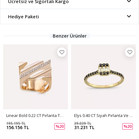
Ücretsiz ve Sigortalı Kargo
Hediye Paketi
Benzer Ürünler
Linear Bold 0.22 CT Pırlanta Taşlı Rose Altın Yüzük
Elys 0.40 CT Siyah Pırlanta Ve Baget Pırlanta Taşlı Sarı Altın Yüzük
195.195 TL
39.039 TL
%20
%20
156.156 TL
31.231 TL