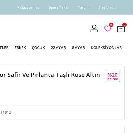
Mağazalarımız
Sipariş Takibi
Yardım
Bize Ulaşın
0
0
TLER
ERKEK
ÇOCUK
22 AYAR
8 AYAR
KOLEKSİYONLAR
r Safir Ve Pırlanta Taşlı Rose Altın
%20
i̇ndi̇ri̇m
T1912