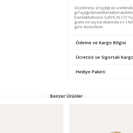
Ürünlerimiz el işçiliği ile üretilme
grTaşAğırlıkAdetRenkBerraklıkKe
DamlaMulticolor Safir0,16 CT2 Yuv
gramı ve taş karatlarında (+/-) %5
göre düzenlenir.
Ödeme ve Kargo Bilgisi
Ücretsiz ve Sigortalı Karg
Hediye Paketi
Benzer Ürünler