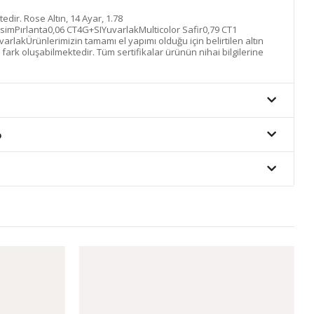
ktedir. Rose Altın, 14 Ayar, 1.78
simPırlanta0,06 CT4G+SIYuvarlakMulticolor Safir0,79 CT1
arlakÜrünlerimizin tamamı el yapımı olduğu için belirtilen altın
 fark oluşabilmektedir. Tüm sertifikalar ürünün nihai bilgilerine
o