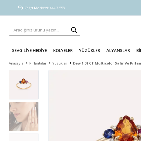
Çağrı Merkezi: 444 3 558
SEVGİLİYE HEDİYE
KOLYELER
YÜZÜKLER
ALYANSLAR
Bİ
Anasayfa
Pırlantalar
Yüzükler
Dew 1.01 CT Multicolor Safir Ve Pırla