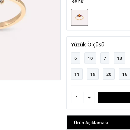
Renk
Yüzük Ölçüsü
6
10
7
13
11
19
20
16
Ürün Açıklaması