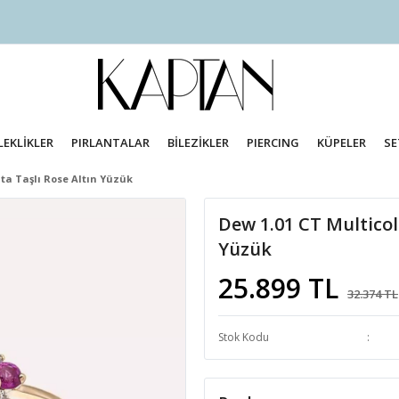
LEKLİKLER
PIRLANTALAR
BİLEZİKLER
PIERCING
KÜPELER
SE
nta Taşlı Rose Altın Yüzük
Dew 1.01 CT Multicolo
Yüzük
25.899 TL
32.374 TL
Stok Kodu