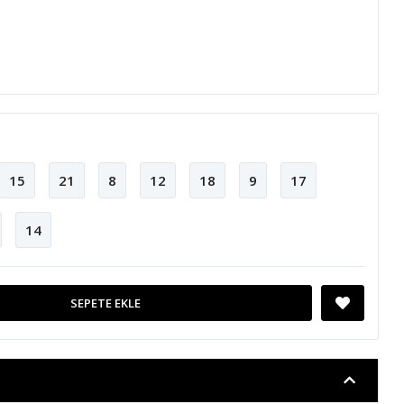
15
21
8
12
18
9
17
14
SEPETE EKLE