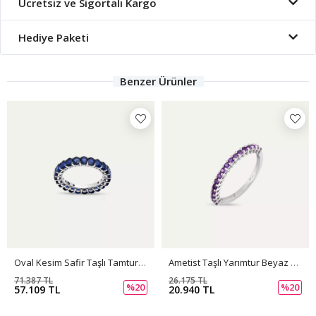
Ücretsiz ve Sigortalı Kargo
Hediye Paketi
Benzer Ürünler
Oval Kesim Safir Taşlı Tamtur Yüzük
Ametist Taşlı Yarımtur Beyaz Altın Yüzük
71.387 TL
26.175 TL
%20
%20
57.109 TL
20.940 TL