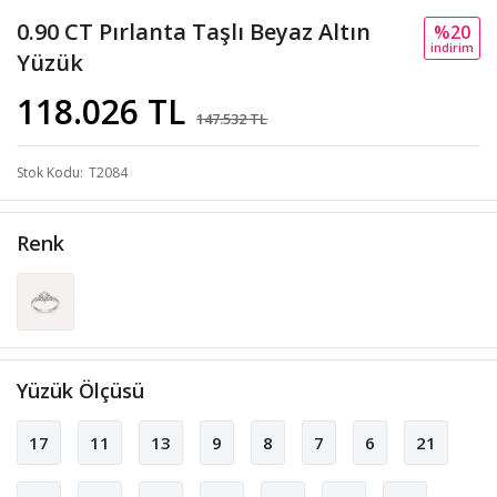
0.90 CT Pırlanta Taşlı Beyaz Altın
%20
i̇ndi̇ri̇m
Yüzük
118.026 TL
147.532 TL
Stok Kodu
T2084
Renk
Yüzük Ölçüsü
17
11
13
9
8
7
6
21