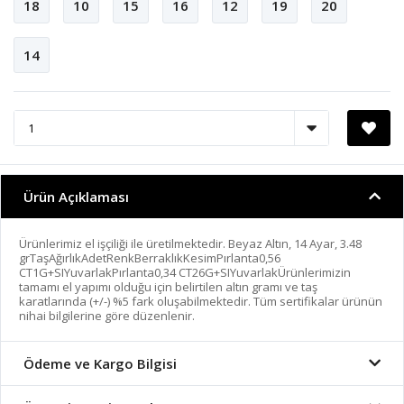
18
10
15
16
12
19
20
14
Ürün Açıklaması
Ürünlerimiz el işçiliği ile üretilmektedir. Beyaz Altın, 14 Ayar, 3.48
grTaşAğırlıkAdetRenkBerraklıkKesimPırlanta0,56
CT1G+SIYuvarlakPırlanta0,34 CT26G+SIYuvarlakÜrünlerimizin
tamamı el yapımı olduğu için belirtilen altın gramı ve taş
karatlarında (+/-) %5 fark oluşabilmektedir. Tüm sertifikalar ürünün
nihai bilgilerine göre düzenlenir.
Ödeme ve Kargo Bilgisi