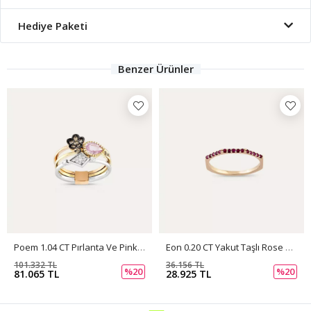
Hediye Paketi
Benzer Ürünler
Poem 1.04 CT Pırlanta Ve Pink Safir Taşlı Yüzük
Eon 0.20 CT Yakut Taşlı Rose Altın Yüzük
101.332 TL
36.156 TL
%20
%20
81.065 TL
28.925 TL