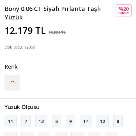
Bony 0.06 CT Siyah Pırlanta Taşlı
%20
i̇ndi̇ri̇m
Yüzük
12.179 TL
15.224 TL
Stok Kodu
T2060
Renk
Yüzük Ölçüsü
11
7
13
6
9
14
12
8