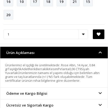
16
10
17
18
19
21
15
20
Ürün Açıklaması
Ürünlerimiz el işçiliği ile üretilmektedir. Rose Altın, 14 Ayar, 0.84
grTaşAğırlıkAdetRenkBerraklıkKesimPırlanta0,06 CT9Siyah
YuvarlakÜrünlerimizin tamamı el yapımı olduğu için belirtilen altın
gramı ve taş karatlarında (+/-) %5 fark oluşabilmektedir. Tüm
sertifikalar ürünün nihai bilgilerine göre düzenlenir.
Ödeme ve Kargo Bilgisi
Ücretsiz ve Sigortalı Kargo