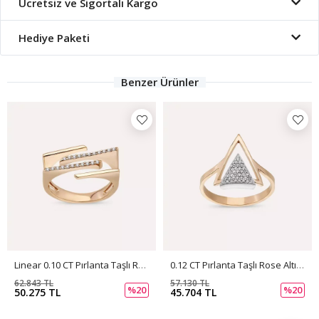
Ücretsiz ve Sigortalı Kargo
Hediye Paketi
Benzer Ürünler
Linear 0.10 CT Pırlanta Taşlı Rose Altın Yüzük
0.12 CT Pırlanta Taşlı Rose Altın Yüzük
62.843 TL
57.130 TL
%20
%20
50.275 TL
45.704 TL