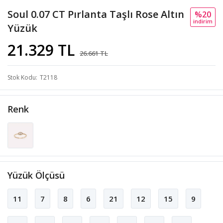
Soul 0.07 CT Pırlanta Taşlı Rose Altın
%20
i̇ndi̇ri̇m
Yüzük
21.329 TL
26.661 TL
Stok Kodu
T2118
Renk
Yüzük Ölçüsü
11
7
8
6
21
12
15
9