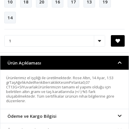
10
18
20
16
17
13
19
14
Ürün Açıklaması
Ürünlerimiz el işçiliği ile üretilmektedir. Rose Altın, 14 Ayar, 1.53
grTaşAğırlıkAdetRenkBerraklıkKesimPırlanta0,07
CT13G+SIYuvarlakÜrünlerimizin tamamı el yapımı olduğu için
belirtilen altın gramı ve taş karatlarında (+/-) %5 fark
oluşabilmektedir. Tüm sertifikalar ürünün nihai bilgilerine göre
düzenlenir.
Ödeme ve Kargo Bilgisi