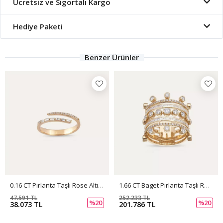
Ücretsiz ve Sigortalı Kargo
Hediye Paketi
Benzer Ürünler
0.16 CT Pırlanta Taşlı Rose Altın Yüzük
1.66 CT Baget Pırlanta Taşlı Rose Altın Yüzük
47.591 TL
252.233 TL
%20
%20
38.073 TL
201.786 TL