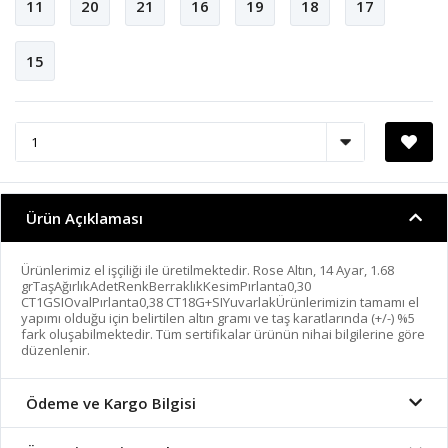
11
20
21
16
19
18
17
15
Ürün Açıklaması
Ürünlerimiz el işçiliği ile üretilmektedir. Rose Altın, 14 Ayar, 1.68
grTaşAğırlıkAdetRenkBerraklıkKesimPırlanta0,30
CT1GSIOvalPırlanta0,38 CT18G+SIYuvarlakÜrünlerimizin tamamı el
yapımı olduğu için belirtilen altın gramı ve taş karatlarında (+/-) %5
fark oluşabilmektedir. Tüm sertifikalar ürünün nihai bilgilerine göre
düzenlenir.
Ödeme ve Kargo Bilgisi