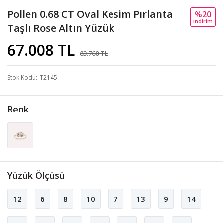
Pollen 0.68 CT Oval Kesim Pırlanta
%20
i̇ndi̇ri̇m
Taşlı Rose Altın Yüzük
67.008 TL
83.760 TL
Stok Kodu
T2145
Renk
Yüzük Ölçüsü
12
6
8
10
7
13
9
14