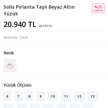
Solis Pırlanta Taşlı Beyaz Altın
%20
i̇ndi̇ri̇m
Yüzük
20.940 TL
26.175 TL
Stok Kodu
T2525
Renk
Yüzük Ölçüsü
6
7
8
9
10
11
12
13