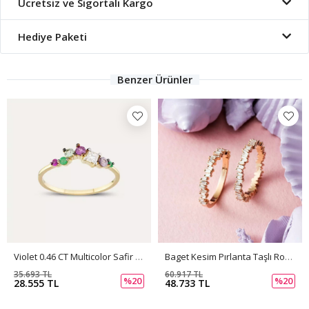
Ücretsiz ve Sigortalı Kargo
Hediye Paketi
Benzer Ürünler
Violet 0.46 CT Multicolor Safir Ve Pırlanta Taşlı Yüzük
Baget Kesim Pırlanta Taşlı Rose Altın Yarımtur Yüzük
35.693 TL
60.917 TL
%20
%20
28.555 TL
48.733 TL