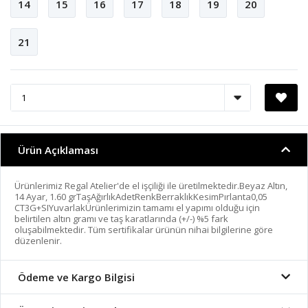
14
15
16
17
18
19
20
21
Ürün Açıklaması
Ürünlerimiz Regal Atelier'de el işçiliği ile üretilmektedir.Beyaz Altın,
14 Ayar, 1.60 grTaşAğırlıkAdetRenkBerraklıkKesimPırlanta0,05
CT3G+SIYuvarlakÜrünlerimizin tamamı el yapımı olduğu için
belirtilen altın gramı ve taş karatlarında (+/-) %5 fark
oluşabilmektedir. Tüm sertifikalar ürünün nihai bilgilerine göre
düzenlenir.
Ödeme ve Kargo Bilgisi