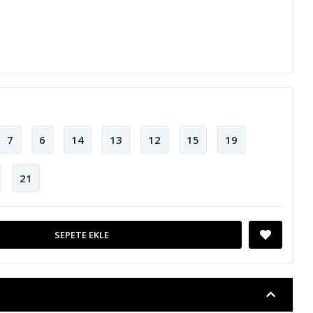
7
6
14
13
12
15
19
21
SEPETE EKLE