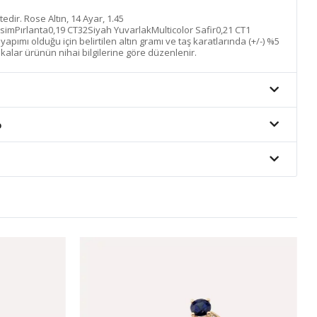
ktedir. Rose Altın, 14 Ayar, 1.45
simPırlanta0,19 CT32Siyah YuvarlakMulticolor Safir0,21 CT1
pımı olduğu için belirtilen altın gramı ve taş karatlarında (+/-) %5
ikalar ürünün nihai bilgilerine göre düzenlenir.
o