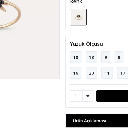
Renk
Yüzük Ölçüsü
10
18
9
8
16
20
11
17
Ürün Açıklaması