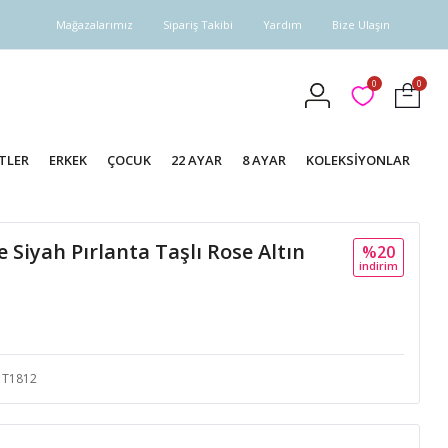
Mağazalarımız
Sipariş Takibi
Yardım
Bize Ulaşın
0
0
TLER
ERKEK
ÇOCUK
22 AYAR
8 AYAR
KOLEKSİYONLAR
 Siyah Pırlanta Taşlı Rose Altın
%20
i̇ndi̇ri̇m
T1812