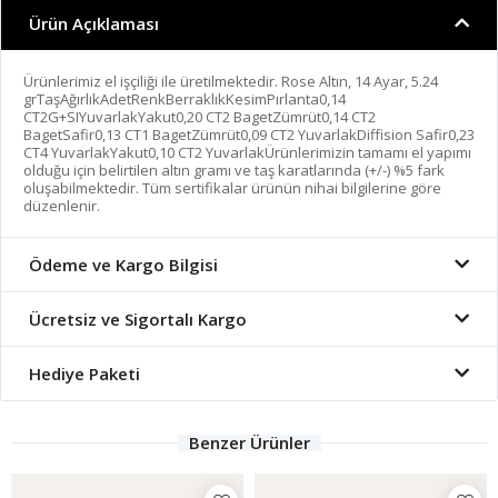
Ürün Açıklaması
Ürünlerimiz el işçiliği ile üretilmektedir. Rose Altın, 14 Ayar, 5.24
grTaşAğırlıkAdetRenkBerraklıkKesimPırlanta0,14
CT2G+SIYuvarlakYakut0,20 CT2 BagetZümrüt0,14 CT2
BagetSafir0,13 CT1 BagetZümrüt0,09 CT2 YuvarlakDiffision Safir0,23
CT4 YuvarlakYakut0,10 CT2 YuvarlakÜrünlerimizin tamamı el yapımı
olduğu için belirtilen altın gramı ve taş karatlarında (+/-) %5 fark
oluşabilmektedir. Tüm sertifikalar ürünün nihai bilgilerine göre
düzenlenir.
Ödeme ve Kargo Bilgisi
Ücretsiz ve Sigortalı Kargo
Hediye Paketi
Benzer Ürünler