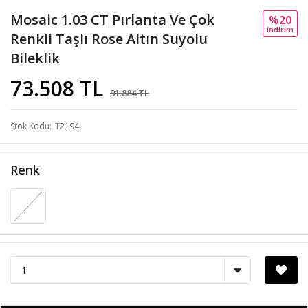
Mosaic 1.03 CT Pırlanta Ve Çok
%20
i̇ndi̇ri̇m
Renkli Taşlı Rose Altın Suyolu
Bileklik
73.508 TL
91.884 TL
Stok Kodu
T2194
Renk