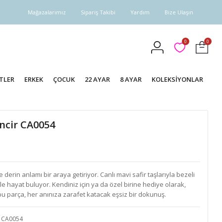
Mağazalarımız
Sipariş Takibi
Yardım
Bize Ulaşın
0
0
TLER
ERKEK
ÇOCUK
22 AYAR
8 AYAR
KOLEKSİYONLAR
incir CA0054
e derin anlamı bir araya getiriyor. Canlı mavi safir taşlarıyla bezeli
ikle hayat buluyor. Kendiniz için ya da özel birine hediye olarak,
 bu parça, her anınıza zarafet katacak eşsiz bir dokunuş.
CA0054