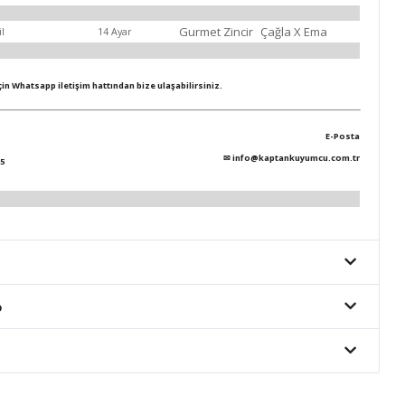
Gurmet Zincir
Çağla X Ema
il
14 Ayar
için Whatsapp iletişim hattından bize ulaşabilirsiniz.
E-Posta
✉
info@kaptankuyumcu.com.tr
5
o