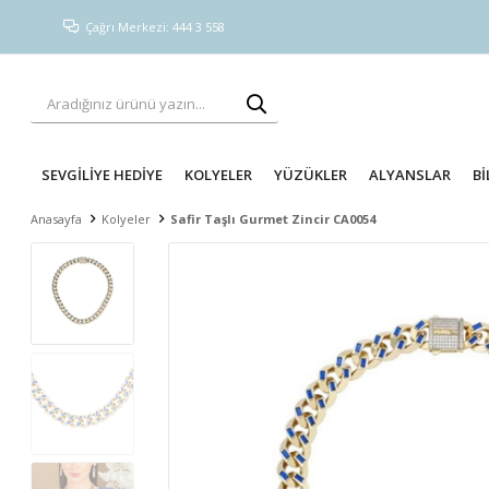
Çağrı Merkezi: 444 3 558
SEVGİLİYE HEDİYE
KOLYELER
YÜZÜKLER
ALYANSLAR
Bİ
Anasayfa
Kolyeler
Safir Taşlı Gurmet Zincir CA0054