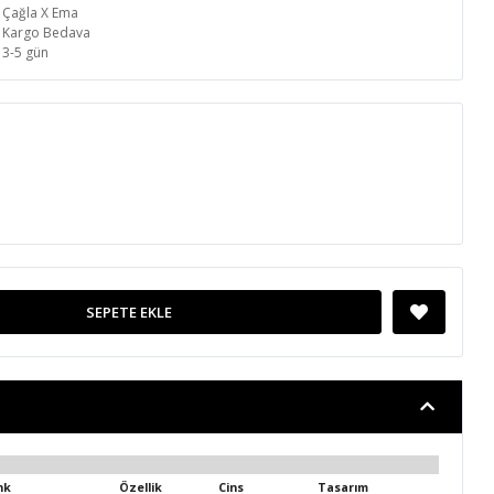
Çağla X Ema
Kargo Bedava
3-5 gün
SEPETE EKLE
nk
Özellik
Cins
Tasarım