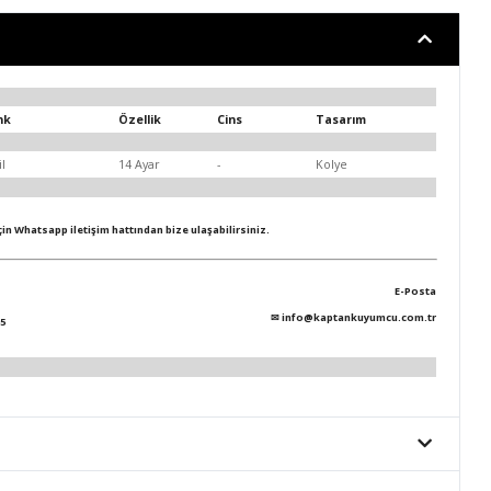
nk
Özellik
Cins
Tasarım
il
14 Ayar
-
Kolye
için Whatsapp iletişim hattından bize ulaşabilirsiniz.
E-Posta
✉
info@kaptankuyumcu.com.tr
5