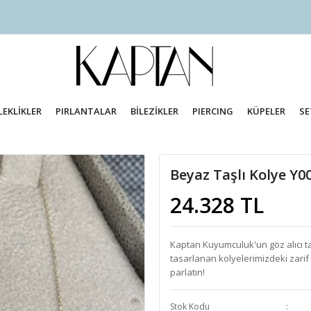
LEKLİKLER
PIRLANTALAR
BİLEZİKLER
PIERCING
KÜPELER
SE
Beyaz Taşlı Kolye Y0
24.328 TL
Kaptan Kuyumculuk'un göz alıcı taşlı
tasarlanan kolyelerimizdeki zarif 
parlatın!
Stok Kodu