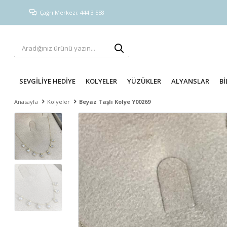
Çağrı Merkezi: 444 3 558
SEVGİLİYE HEDİYE
KOLYELER
YÜZÜKLER
ALYANSLAR
Bİ
Anasayfa
Kolyeler
Beyaz Taşlı Kolye Y00269