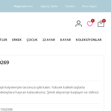
Mağazalarımız
Sipariş Takibi
Yardım
Bize Ulaşın
0
0
TLER
ERKEK
ÇOCUK
22 AYAR
8 AYAR
KOLEKSİYONLAR
0269
 kolyeleriyle tarzınıza ışıltı katın. Yüksek kaliteli taşlarla
detaylara hayran kalacaksınız. Şimdi alışverişe başlayın ve stilinizi
Y00269K