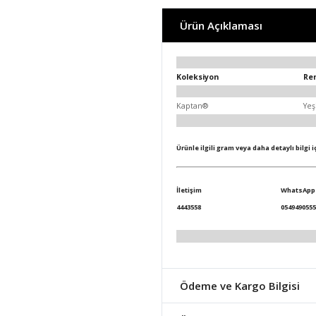
Ürün Açıklaması
Koleksiyon
Re
Kaptan®
Yeş
Ürünle ilgili gram veya daha detaylı bilgi 
İletişim
WhatsApp
4443558
0549490555
Ödeme ve Kargo Bilgisi