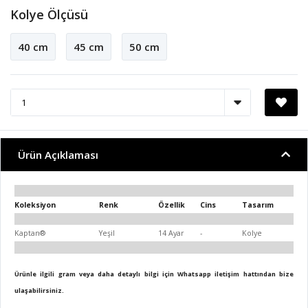
Kolye Ölçüsü
40 cm
45 cm
50 cm
Ürün Açıklaması
Koleksiyon
Renk
Özellik
Cins
Tasarım
Kaptan®
Yeşil
14 Ayar
-
Kolye
Ürünle ilgili gram veya daha detaylı bilgi için Whatsapp iletişim hattından bize
ulaşabilirsiniz.