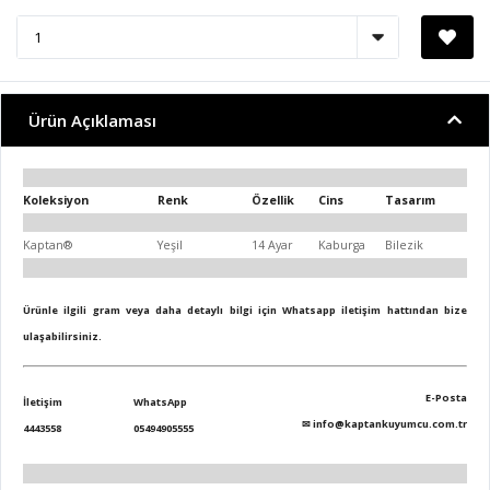
Ürün Açıklaması
Koleksiyon
Renk
Özellik
Cins
Tasarım
Kaptan®
Yeşil
14 Ayar
Kaburga
Bilezik
Ürünle ilgili gram veya daha detaylı bilgi için Whatsapp iletişim hattından bize
ulaşabilirsiniz.
E-Posta
İletişim
WhatsApp
✉
info@kaptankuyumcu.com.tr
4443558
05494905555