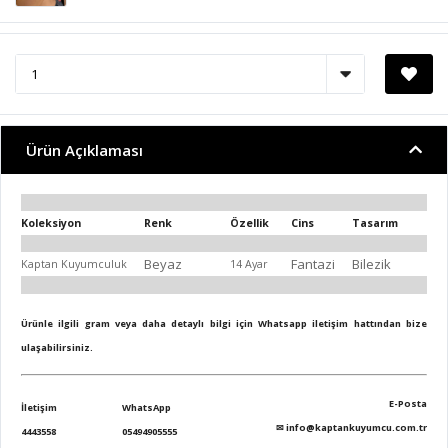
Ürün Açıklaması
Koleksiyon
Renk
Özellik
Cins
Tasarım
Beyaz
Fantazi
Bilezik
Kaptan Kuyumculuk
14 Ayar
Ürünle ilgili gram veya daha detaylı bilgi için Whatsapp iletişim hattından bize
ulaşabilirsiniz.
E-Posta
İletişim
WhatsApp
✉
info@kaptankuyumcu.com.tr
4443558
05494905555