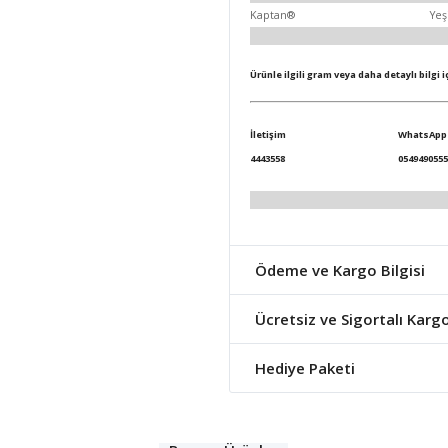
Kaptan®
Yeş
Ürünle ilgili gram veya daha detaylı bilgi 
İletişim
WhatsApp
4443558
0549490555
Ödeme ve Kargo Bilgisi
Ücretsiz ve Sigortalı Karg
Hediye Paketi