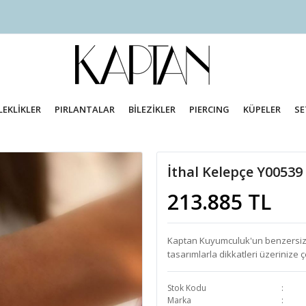
LEKLİKLER
PIRLANTALAR
BİLEZİKLER
PIERCING
KÜPELER
SE
İthal Kelepçe Y00539
213.885 TL
Kaptan Kuyumculuk'un benzersiz İtal
tasarımlarla dikkatleri üzerinize 
Stok Kodu
Marka