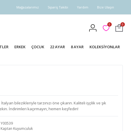
Mağazalarımız
Sipariş Takibi
Yardım
Bize Ulaşın
0
0
TLER
ERKEK
ÇOCUK
22 AYAR
8 AYAR
KOLEKSİYONLAR
yan bilezikleriyle tarzınızı öne çıkarın. Kaliteli işçilik ve şık
çekin. İndirimleri kaçırmayın, hemen keşfedin!
Y00539
Kaptan Kuyumculuk