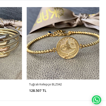
Tuğralı Kelepçe BLZ042
128.507 TL
WH