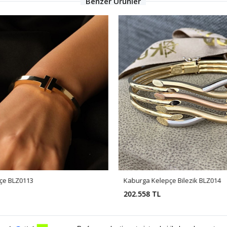
Benzer Ürünler
pçe BLZ0113
Kaburga Kelepçe Bilezik BLZ014
202.558 TL