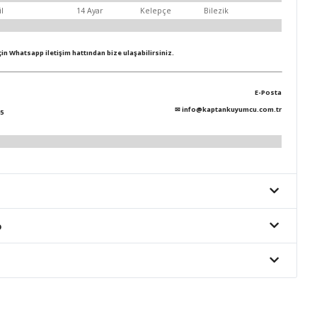
il
14 Ayar
Kelepçe
Bilezik
için Whatsapp iletişim hattından bize ulaşabilirsiniz.
E-Posta
✉
info@kaptankuyumcu.com.tr
5
o