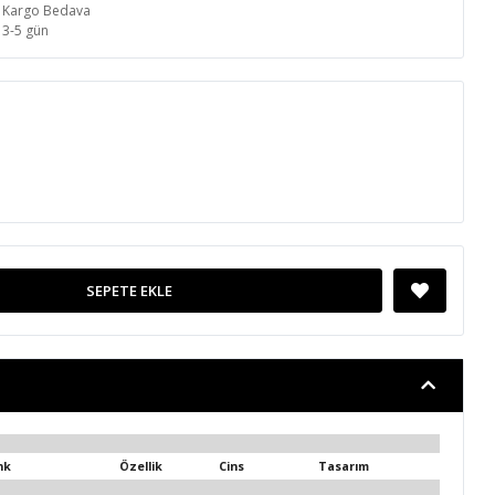
Kargo Bedava
3-5 gün
SEPETE EKLE
nk
Özellik
Cins
Tasarım