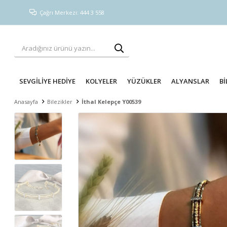
Çağrı Merkezi: 444 3 558
SEVGİLİYE HEDİYE
KOLYELER
YÜZÜKLER
ALYANSLAR
Bİ
Anasayfa
Bilezikler
İthal Kelepçe Y00539