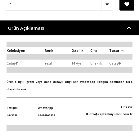
Ürün Açıklaması
Koleksiyon
Renk
Özellik
Cins
Tasarım
Cetaş®
Yeşil
14 Ayar
Bileklik
Cetaş®
Ürünle ilgili gram veya daha detaylı bilgi için Whatsapp iletişim hattından bize
ulaşabilirsiniz.
E-Posta
İletişim
WhatsApp
✉
info@kaptankuyumcu.com.tr
4443558
05494905555