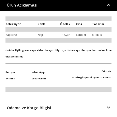
Ürün Açıklaması
Koleksiyon
Renk
Özellik
Cins
Tasarım
Kaptan®
Yeşil
14 Ayar
Fantazi
Bileklik
Ürünle ilgili gram veya daha detaylı bilgi için Whatsapp iletişim hattından bize
ulaşabilirsiniz.
E-Posta
İletişim
WhatsApp
✉
info@kaptankuyumcu.com.tr
4443558
05494905555
Ödeme ve Kargo Bilgisi