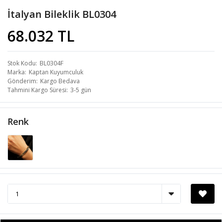
İtalyan Bileklik BL0304
68.032 TL
Stok Kodu
BL0304F
Marka
Kaptan Kuyumculuk
Gönderim
Kargo Bedava
Tahmini Kargo Süresi
3-5 gün
Renk