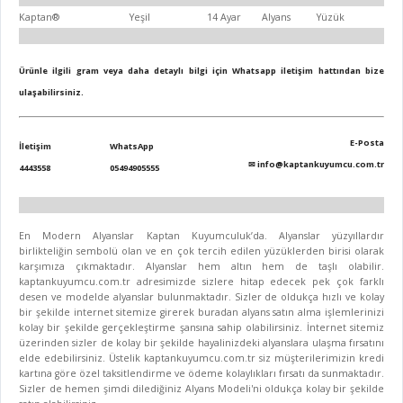
Kaptan®
Yeşil
14 Ayar
Alyans
Yüzük
Ürünle ilgili gram veya daha detaylı bilgi için Whatsapp iletişim hattından bize
ulaşabilirsiniz.
E-Posta
İletişim
WhatsApp
✉
info@kaptankuyumcu.com.tr
4443558
05494905555
En Modern Alyanslar Kaptan Kuyumculuk’da. Alyanslar yüzyıllardır
birlikteliğin sembolü olan ve en çok tercih edilen yüzüklerden birisi olarak
karşımıza çıkmaktadır. Alyanslar hem altın hem de taşlı olabilir.
kaptankuyumcu.com.tr adresimizde sizlere hitap edecek pek çok farklı
desen ve modelde alyanslar bulunmaktadır. Sizler de oldukça hızlı ve kolay
bir şekilde internet sitemize girerek buradan alyans satın alma işlemlerinizi
kolay bir şekilde gerçekleştirme şansına sahip olabilirsiniz. İnternet sitemiz
üzerinden sizler de kolay bir şekilde hayalinizdeki alyanslara ulaşma fırsatını
elde edebilirsiniz. Üstelik kaptankuyumcu.com.tr siz müşterilerimizin kredi
kartına göre özel taksitlendirme ve ödeme kolaylıkları fırsatı da sunmaktadır.
Sizler de hemen şimdi dilediğiniz Alyans Modeli'ni oldukça kolay bir şekilde