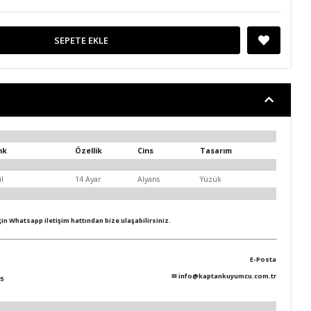
SEPETE EKLE
nk
Özellik
Cins
Tasarım
il
14 Ayar
Alyans
Yüzük
için Whatsapp iletişim hattından bize ulaşabilirsiniz.
E-Posta
✉
info@kaptankuyumcu.com.tr
5