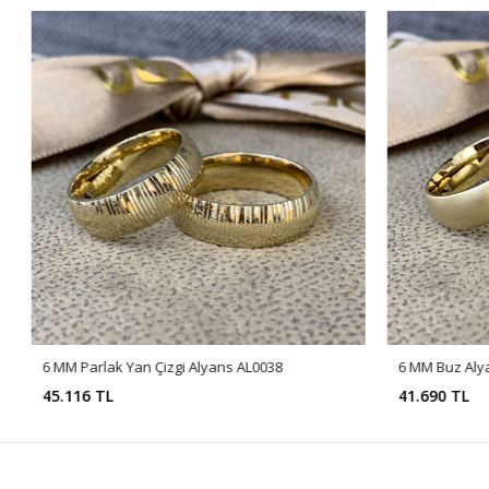
6 MM Parlak Yan Çizgi Alyans AL0038
6 MM Buz Aly
45.116 TL
41.690 TL