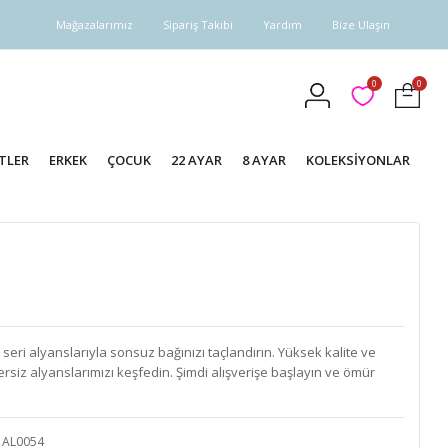
Mağazalarımız
Sipariş Takibi
Yardım
Bize Ulaşın
0
0
TLER
ERKEK
ÇOCUK
22 AYAR
8 AYAR
KOLEKSİYONLAR
eri alyanslarıyla sonsuz bağınızı taçlandırın. Yüksek kalite ve
rsiz alyanslarımızı keşfedin. Şimdi alışverişe başlayın ve ömür
AL0054