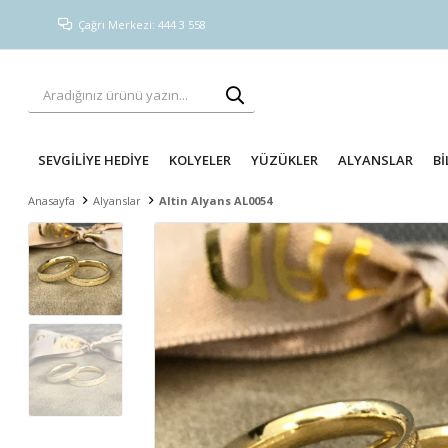
Çağrı Merkezi: 444 3 558
SEVGİLİYE HEDİYE
KOLYELER
YÜZÜKLER
ALYANSLAR
Bİ
Anasayfa
Alyanslar
Altin Alyans AL0054