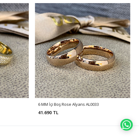
6 MM İçi Boş Rose Alyans AL0033
41.690 TL
WH