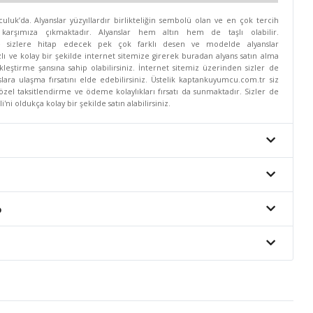
uk’da. Alyanslar yüzyıllardır birlikteliğin sembolü olan ve en çok tercih
 karşımıza çıkmaktadır. Alyanslar hem altın hem de taşlı olabilir.
e sizlere hitap edecek pek çok farklı desen ve modelde alyanslar
lı ve kolay bir şekilde internet sitemize girerek buradan alyans satın alma
kleştirme şansına sahip olabilirsiniz. İnternet sitemiz üzerinden sizler de
slara ulaşma fırsatını elde edebilirsiniz. Üstelik kaptankuyumcu.com.tr siz
özel taksitlendirme ve ödeme kolaylıkları fırsatı da sunmaktadır. Sizler de
ni oldukça kolay bir şekilde satın alabilirsiniz.
o