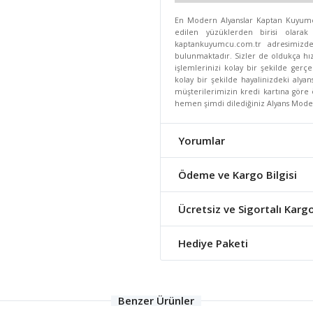
En Modern Alyanslar Kaptan Kuyumcul
edilen yüzüklerden birisi olarak
kaptankuyumcu.com.tr adresimizd
bulunmaktadır. Sizler de oldukça hız
işlemlerinizi kolay bir şekilde gerçe
kolay bir şekilde hayalinizdeki alyan
müşterilerimizin kredi kartına göre 
hemen şimdi dilediğiniz Alyans Modeli'
Yorumlar
Ödeme ve Kargo Bilgisi
Ücretsiz ve Sigortalı Karg
Hediye Paketi
Benzer Ürünler