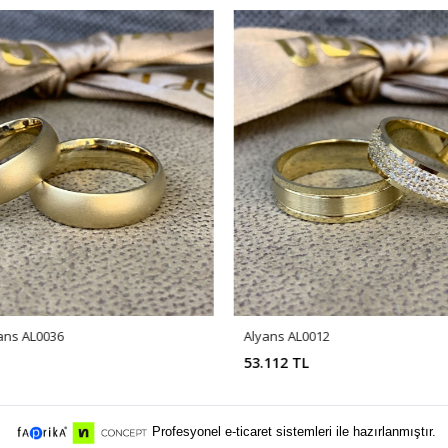
ans AL0036
Alyans AL0012
53.112 TL
Profesyonel e-ticaret sistemleri ile hazırlanmıştır.