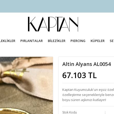
LEKLİKLER
PIRLANTALAR
BİLEZİKLER
PIERCING
KÜPELER
SE
Altin Alyans AL0054
67.103 TL
Kaptan Kuyumculuk'un eşsiz özel s
özelleştirme seçenekleriyle benze
boyu süren aşkınızı kutlayın!
Stok Kodu