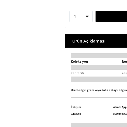
Ürün Açıklaması
Koleksiyon
Re
Kaptan®
Yeş
Ürünle ilgili gram veya daha detaylı bilgi 
İletişim
WhatsApp
4443558
0549490555