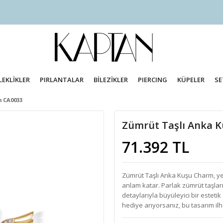
LEKLİKLER
PIRLANTALAR
BİLEZİKLER
PIERCING
KÜPELER
SE
m CA0033
Zümrüt Taşlı Anka 
71.392 TL
Zümrüt Taşlı Anka Kuşu Charm, y
anlam katar. Parlak zümrüt taşlarıy
detaylarıyla büyüleyici bir estetik
hediye arıyorsanız, bu tasarım il