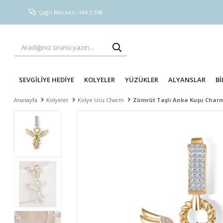
Çağrı Merkezi: 444 3 558
SEVGİLİYE HEDİYE
KOLYELER
YÜZÜKLER
ALYANSLAR
Bİ
Anasayfa
Kolyeler
Kolye Ucu Charm
Zümrüt Taşlı Anka Kuşu Char