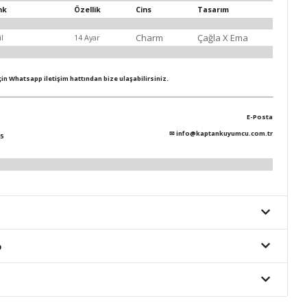
nk
Özellik
Cins
Tasarım
Charm
Çağla X Ema
il
14 Ayar
için Whatsapp iletişim hattından bize ulaşabilirsiniz.
E-Posta
✉
info@kaptankuyumcu.com.tr
5
o