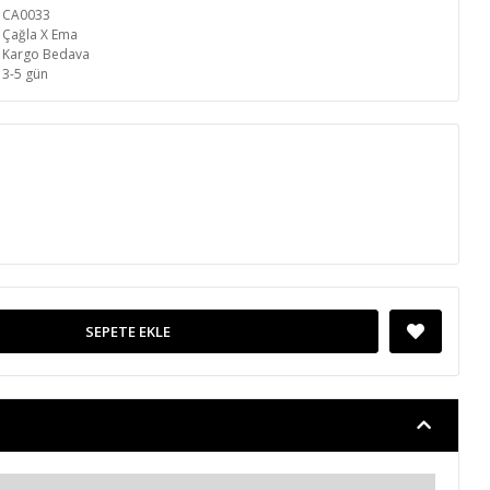
CA0033
Çağla X Ema
Kargo Bedava
3-5 gün
SEPETE EKLE