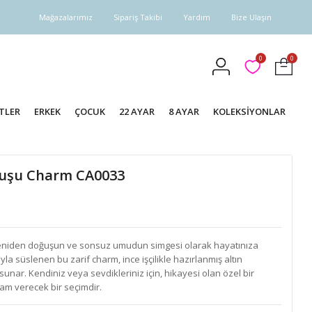
Mağazalarımız
Sipariş Takibi
Yardım
Bize Ulaşın
0
0
TLER
ERKEK
ÇOCUK
22 AYAR
8 AYAR
KOLEKSİYONLAR
Kuşu Charm CA0033
eniden doğuşun ve sonsuz umudun simgesi olarak hayatınıza
la süslenen bu zarif charm, ince işçilikle hazırlanmış altın
 sunar. Kendiniz veya sevdikleriniz için, hikayesi olan özel bir
ham verecek bir seçimdir.