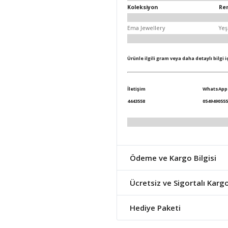
Koleksiyon
Re
Ema Jewellery
Yeş
Ürünle ilgili gram veya daha detaylı bilgi 
İletişim
WhatsApp
4443558
0549490555
Ödeme ve Kargo Bilgisi
Ücretsiz ve Sigortalı Karg
Hediye Paketi