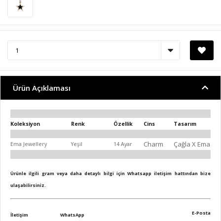
Ürün Açıklaması
Koleksiyon
Renk
Özellik
Cins
Tasarım
Charm
Çağla X Ema
Ema Jewellery
Yeşil
14 Ayar
Ürünle ilgili gram veya daha detaylı bilgi için Whatsapp iletişim hattından bize
ulaşabilirsiniz.
E-Posta
İletişim
WhatsApp