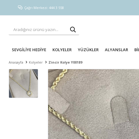
Çağrı Merkezi: 444 3 558
SEVGİLİYE HEDİYE
KOLYELER
YÜZÜKLER
ALYANSLAR
Bİ
Anasayfa
Kolyeler
Zincir Kolye Y00189