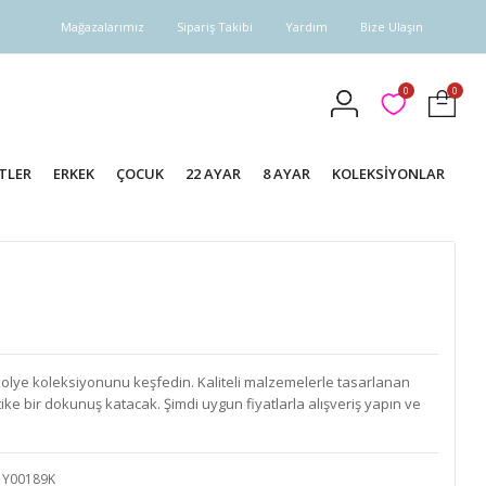
Mağazalarımız
Sipariş Takibi
Yardım
Bize Ulaşın
0
0
TLER
ERKEK
ÇOCUK
22 AYAR
8 AYAR
KOLEKSİYONLAR
kolye koleksiyonunu keşfedin. Kaliteli malzemelerle tasarlanan
istike bir dokunuş katacak. Şimdi uygun fiyatlarla alışveriş yapın ve
Y00189K