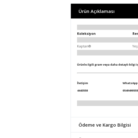
Ürün Açıklaması
Koleksiyon
Re
Kaptan®
Yeş
Ürünle ilgili gram veya daha detaylı bilgi 
İletişim
WhatsApp
4443558
0549490555
Ödeme ve Kargo Bilgisi