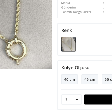
Marka
Gönderim
Tahmini Kargo Süresi
Renk
Kolye Ölçüsü
40 cm
45 cm
50 