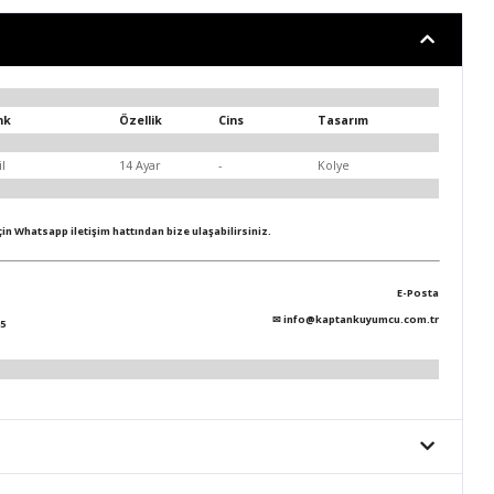
nk
Özellik
Cins
Tasarım
il
14 Ayar
-
Kolye
için Whatsapp iletişim hattından bize ulaşabilirsiniz.
E-Posta
✉
info@kaptankuyumcu.com.tr
5