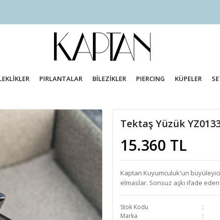
LEKLİKLER
PIRLANTALAR
BİLEZİKLER
PIERCING
KÜPELER
SE
Tektaş Yüzük YZ013
15.360 TL
Kaptan Kuyumculuk'un büyüleyici tek
elmaslar. Sonsuz aşkı ifade eden z
Stok Kodu
Marka