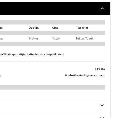
nk
Özellik
Cins
Tasarım
yaz
14 Ayar
Yüzük
Tektaş Yüzük
için Whatsapp iletişim hattından bize ulaşabilirsiniz.
E-Posta
✉
info@kaptankuyumcu.com.tr
5