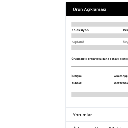
Ürün Açıklaması
Koleksiyon
Re
Kaptan®
Be
Ürünle ilgili gram veya daha detaylı bilgi 
İletişim
WhatsApp
4443558
0549490555
Yorumlar