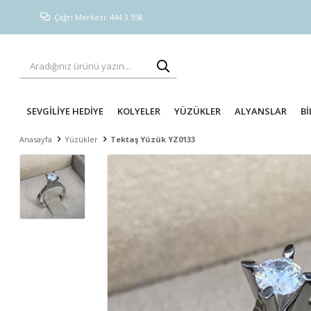
Çağrı Merkezi: 444 3 558
SEVGİLİYE HEDİYE
KOLYELER
YÜZÜKLER
ALYANSLAR
Bİ
Anasayfa
Yüzükler
Tektaş Yüzük YZ0133