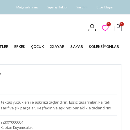
Mağazalarımız
Sipariş Takibi
Yardım
Bize Ulaşın
0
0
TLER
ERKEK
ÇOCUK
22 AYAR
8 AYAR
KOLEKSİYONLAR
3
taş yüzükleri ile aşkınızı taçlandırın. Eşsiz tasarımlar, kaliteli
arif ve şık parçalar. Keşfedin ve aşkınızı parlaklıkla taçlandırın!
YZKXY000004
Kaptan Kuyumculuk