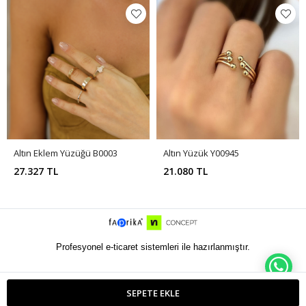
Altın Eklem Yüzüğü B0003
Altın Yüzük Y00945
27.327 TL
21.080 TL
Profesyonel e-ticaret sistemleri ile hazırlanmıştır.
WH
SEPETE EKLE