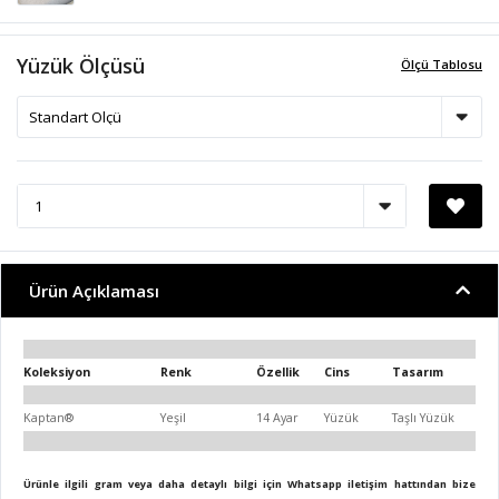
Yüzük Ölçüsü
Ölçü Tablosu
Ürün Açıklaması
Koleksiyon
Renk
Özellik
Cins
Tasarım
Kaptan®
Yeşil
14 Ayar
Yüzük
Taşlı Yüzük
Ürünle ilgili gram veya daha detaylı bilgi için Whatsapp iletişim hattından bize