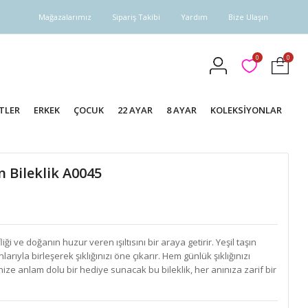
Mağazalarımız
Sipariş Takibi
Yardım
Bize Ulaşın
0
0
TLER
ERKEK
ÇOCUK
22 AYAR
8 AYAR
KOLEKSİYONLAR
ın Bileklik A0045
fliği ve doğanın huzur veren ışıltısını bir araya getirir. Yeşil taşın
tonlarıyla birleşerek şıklığınızı öne çıkarır. Hem günlük şıklığınızı
e anlam dolu bir hediye sunacak bu bileklik, her anınıza zarif bir