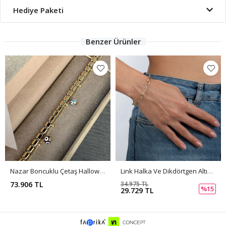
Hediye Paketi
Benzer Ürünler
Nazar Boncuklu Çetaş Hallow Bileklik BL0105
Link Halka Ve Dikdörtgen Altın Bileklik PI0070
73.906 TL
34.975 TL
%15
29.729 TL