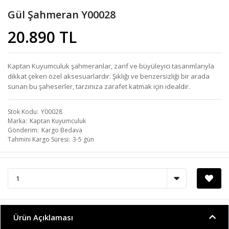
Gül Şahmeran Y00028
20.890 TL
Kaptan Kuyumculuk şahmeranlar, zarif ve büyüleyici tasarımlarıyla
dikkat çeken özel aksesuarlardır. Şıklığı ve benzersizliği bir arada
sunan bu şaheserler, tarzınıza zarafet katmak için idealdir.
Stok Kodu
Y00028
Marka
Kaptan Kuyumculuk
Gönderim
Kargo Bedava
Tahmini Kargo Süresi
3-5 gün
Ürün Açıklaması