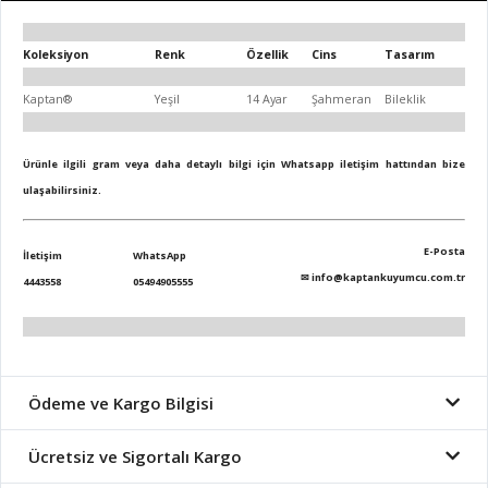
Koleksiyon
Renk
Özellik
Cins
Tasarım
Kaptan®
Yeşil
14 Ayar
Şahmeran
Bileklik
Ürünle ilgili gram veya daha detaylı bilgi için Whatsapp iletişim hattından bize
ulaşabilirsiniz.
E-Posta
İletişim
WhatsApp
✉
info@kaptankuyumcu.com.tr
4443558
05494905555
Ödeme ve Kargo Bilgisi
Ücretsiz ve Sigortalı Kargo