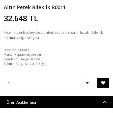
Altın Petek Bileklik B0011
32.648 TL
Petek desenli yüzeyiyle zarafeti ön plana çıkaran bu altın bileklik,
minimal şıklığın simgesi.
Stok Kodu
B0011
Marka
Kaptan Kuyumculuk
Gönderim
Kargo Bedava
Tahmini Kargo Süresi
3-5 gün
Ürün Açıklaması