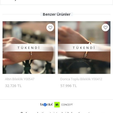
Benzer Ürünler
TÜKENDI
TÜKENDI
Altın Bileklik Y00547
Dorica Toplu Bileklik Y00412
32.726 TL
57.996 TL