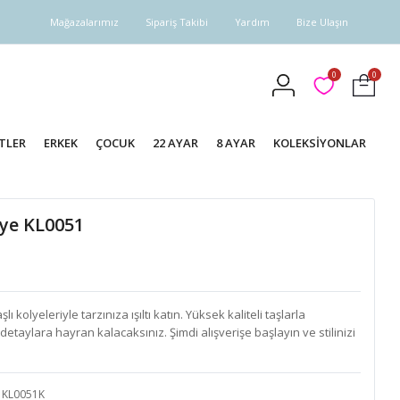
Mağazalarımız
Sipariş Takibi
Yardım
Bize Ulaşın
0
0
TLER
ERKEK
ÇOCUK
22 AYAR
8 AYAR
KOLEKSİYONLAR
lye KL0051
 kolyeleriyle tarzınıza ışıltı katın. Yüksek kaliteli taşlarla
detaylara hayran kalacaksınız. Şimdi alışverişe başlayın ve stilinizi
KL0051K