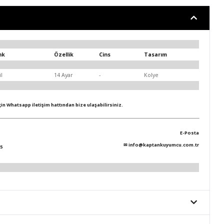
nk
Özellik
Cins
Tasarım
il
14 Ayar
-
Kolye
için Whatsapp iletişim hattından bize ulaşabilirsiniz.
E-Posta
✉
info@kaptankuyumcu.com.tr
5