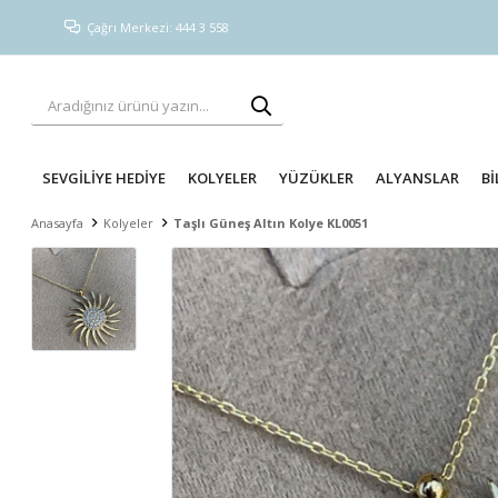
Çağrı Merkezi: 444 3 558
SEVGİLİYE HEDİYE
KOLYELER
YÜZÜKLER
ALYANSLAR
Bİ
Anasayfa
Kolyeler
Taşlı Güneş Altın Kolye KL0051