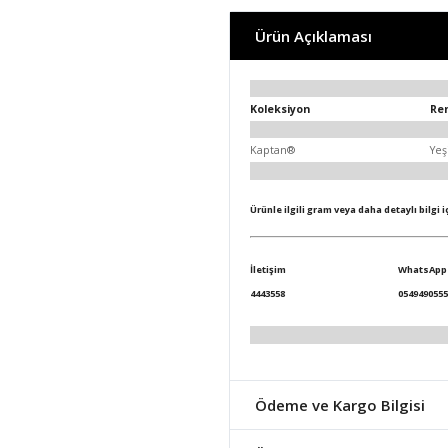
Ürün Açıklaması
Koleksiyon
Re
Kaptan®
Yeş
Ürünle ilgili gram veya daha detaylı bilgi 
İletişim
WhatsApp
4443558
0549490555
Ödeme ve Kargo Bilgisi