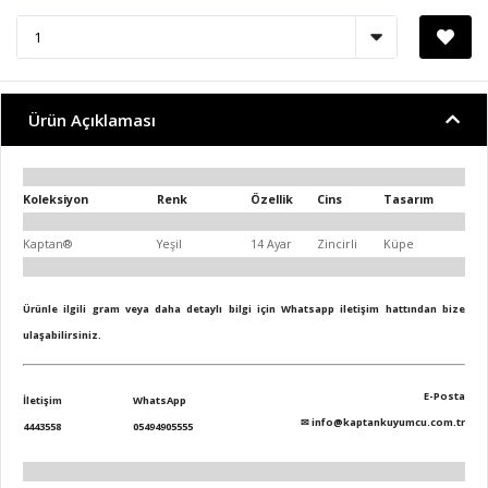
Ürün Açıklaması
Koleksiyon
Renk
Özellik
Cins
Tasarım
Kaptan®
Yeşil
14 Ayar
Zincirli
Küpe
Ürünle ilgili gram veya daha detaylı bilgi için Whatsapp iletişim hattından bize
ulaşabilirsiniz.
E-Posta
İletişim
WhatsApp
✉
info@kaptankuyumcu.com.tr
4443558
05494905555