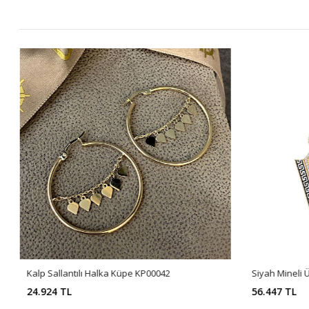
Kalp Sallantılı Halka Küpe KP00042
Siyah Mineli 
24.924 TL
56.447 TL