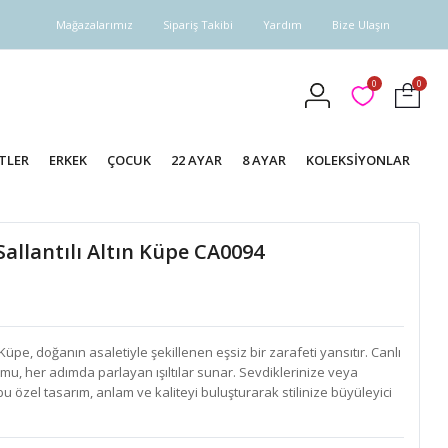
Mağazalarımız
Sipariş Takibi
Yardım
Bize Ulaşın
0
0
TLER
ERKEK
ÇOCUK
22 AYAR
8 AYAR
KOLEKSİYONLAR
allantılı Altın Küpe CA0094
 Küpe, doğanın asaletiyle şekillenen eşsiz bir zarafeti yansıtır. Canlı
mu, her adımda parlayan ışıltılar sunar. Sevdiklerinize veya
 özel tasarım, anlam ve kaliteyi buluşturarak stilinize büyüleyici