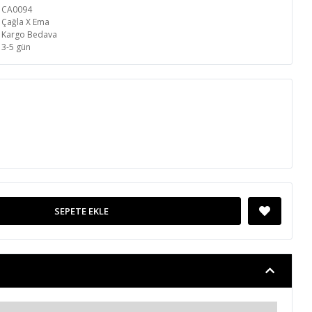
CA0094
Çağla X Ema
Kargo Bedava
3-5 gün
SEPETE EKLE