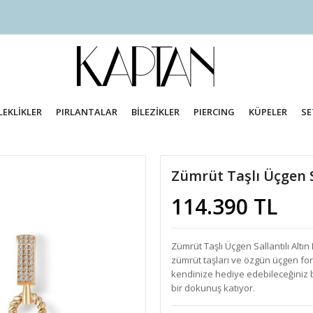
LEKLİKLER
PIRLANTALAR
BİLEZİKLER
PIERCING
KÜPELER
SE
Zümrüt Taşlı Üçgen S
114.390 TL
Zümrüt Taşlı Üçgen Sallantılı Altın
zümrüt taşları ve özgün üçgen for
kendinize hediye edebileceğiniz bu
bir dokunuş katıyor.