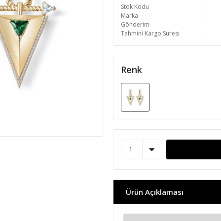
Stok Kodu
Marka
Gönderim
Tahmini Kargo Süresi
Renk
Ürün Açıklaması