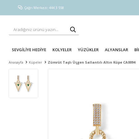
Çağrı Merkezi: 444 3 558
SEVGİLİYE HEDİYE
KOLYELER
YÜZÜKLER
ALYANSLAR
Bİ
Anasayfa
Küpeler
Zümrüt Taşlı Üçgen Sallantılı Altın Küpe CA0094