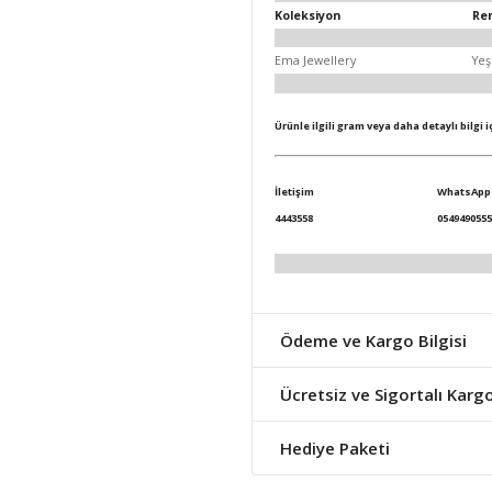
Koleksiyon
Re
Ema Jewellery
Yeş
Ürünle ilgili gram veya daha detaylı bilgi 
İletişim
WhatsApp
4443558
0549490555
Ödeme ve Kargo Bilgisi
Ücretsiz ve Sigortalı Karg
Hediye Paketi