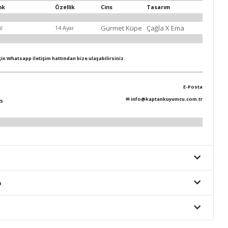
nk
Özellik
Cins
Tasarım
Gurmet Küpe
Çağla X Ema
il
14 Ayar
için Whatsapp iletişim hattından bize ulaşabilirsiniz.
E-Posta
✉
info@kaptankuyumcu.com.tr
5
o