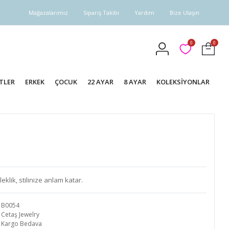
Mağazalarımız
Sipariş Takibi
Yardım
Bize Ulaşın
0
0
TLER
ERKEK
ÇOCUK
22 AYAR
8 AYAR
KOLEKSİYONLAR
klik, stilinize anlam katar.
B0054
Cetaş Jewelry
Kargo Bedava