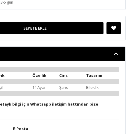
3-5 gün
SEPETE EKLE
nk
Özellik
Cins
Tasarım
il
14 Ayar
Şans
Bileklik
etaylı bilgi için Whatsapp iletişim hattından bize
E-Posta