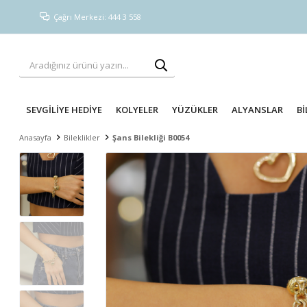
Çağrı Merkezi: 444 3 558
SEVGİLİYE HEDİYE
KOLYELER
YÜZÜKLER
ALYANSLAR
Bİ
Anasayfa
Bileklikler
Şans Bilekliği B0054