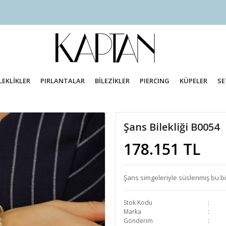
LEKLİKLER
PIRLANTALAR
BİLEZİKLER
PIERCING
KÜPELER
SE
Şans Bilekliği B0054
178.151 TL
Şans simgeleriyle süslenmiş bu bile
Stok Kodu
Marka
Gönderim