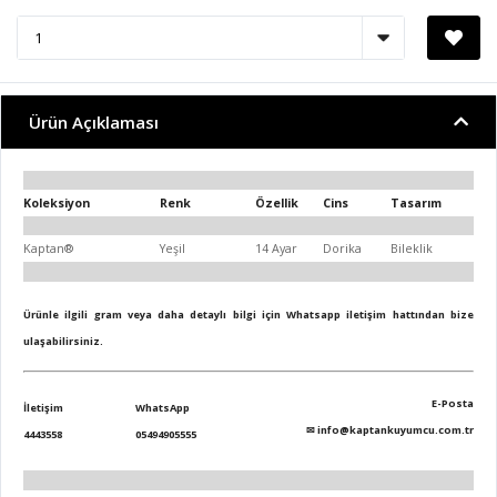
Ürün Açıklaması
Koleksiyon
Renk
Özellik
Cins
Tasarım
Kaptan®
Yeşil
14 Ayar
Dorika
Bileklik
Ürünle ilgili gram veya daha detaylı bilgi için Whatsapp iletişim hattından bize
ulaşabilirsiniz.
E-Posta
İletişim
WhatsApp
✉
info@kaptankuyumcu.com.tr
4443558
05494905555