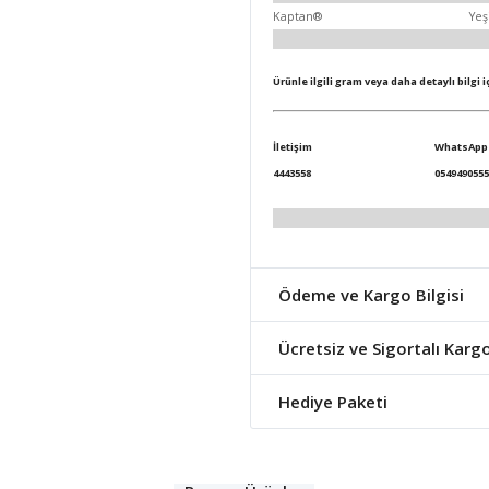
Kaptan®
Yeş
Ürünle ilgili gram veya daha detaylı bilgi 
İletişim
WhatsApp
4443558
0549490555
Ödeme ve Kargo Bilgisi
Ücretsiz ve Sigortalı Karg
Hediye Paketi