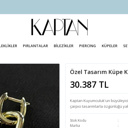
LEKLİKLER
PIRLANTALAR
BİLEZİKLER
PIERCING
KÜPELER
SE
Özel Tasarım Küpe 
30.387 TL
Kaptan Kuyumculuk'un büyüleyici f
çarpıcı tasarımlarla özgünlüğü yaka
Stok Kodu
Marka