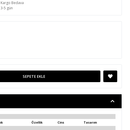
Kargo Bedava
3-5 gün
SEPETE EKLE
nk
Özellik
Cins
Tasarım