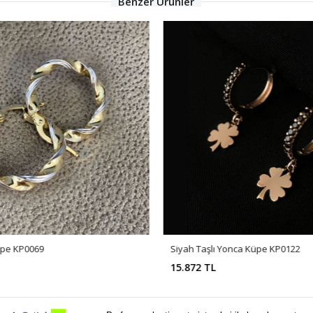
Benzer Ürünler
üpe KP0069
Siyah Taşlı Yonca Küpe KP0122
15.872 TL