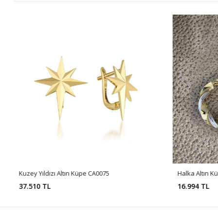
Kuzey Yıldızı Altın Küpe CA0075
Halka Altın K
37.510 TL
16.994 TL