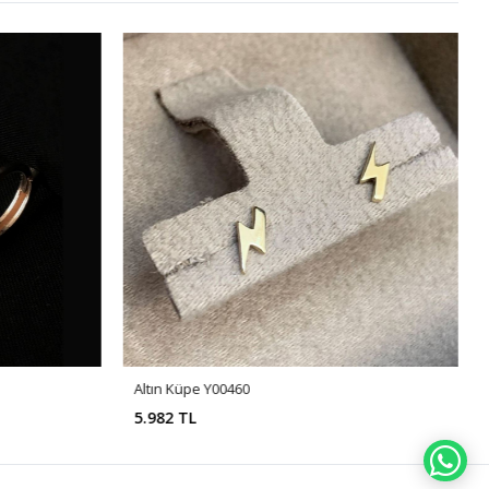
Altın Küpe Y00460
5.982 TL
WH