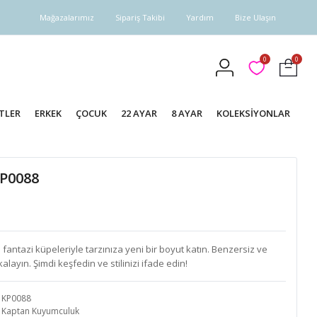
Mağazalarımız
Sipariş Takibi
Yardım
Bize Ulaşın
0
0
TLER
ERKEK
ÇOCUK
22 AYAR
8 AYAR
KOLEKSİYONLAR
KP0088
antazi küpeleriyle tarzınıza yeni bir boyut katın. Benzersiz ve
layın. Şimdi keşfedin ve stilinizi ifade edin!
KP0088
Kaptan Kuyumculuk