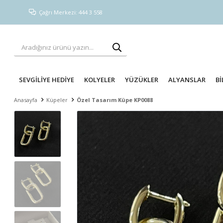
Çağrı Merkezi: 444 3 558
SEVGİLİYE HEDİYE
KOLYELER
YÜZÜKLER
ALYANSLAR
Bİ
Anasayfa
Küpeler
Özel Tasarım Küpe KP0088