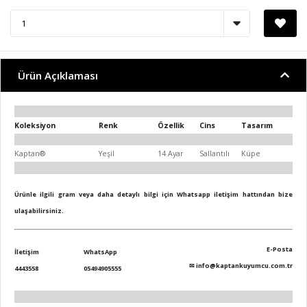
Ürün Açıklaması
Koleksiyon
Renk
Özellik
Cins
Tasarım
Kaptan®
Yeşil
14 Ayar
Sallantılı
Küpe
Ürünle ilgili gram veya daha detaylı bilgi için Whatsapp iletişim hattından bize
ulaşabilirsiniz.
E-Posta
İletişim
WhatsApp
✉
info@kaptankuyumcu.com.tr
4443558
05494905555