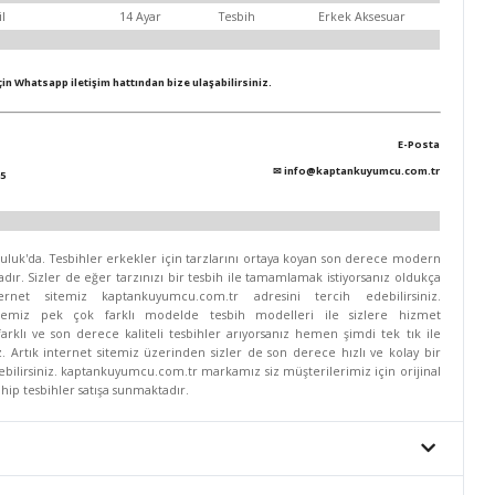
il
14 Ayar
Tesbih
Erkek Aksesuar
için Whatsapp iletişim hattından bize ulaşabilirsiniz.
E-Posta
✉
info@kaptankuyumcu.com.tr
5
uk'da. Tesbihler erkekler için tarzlarını ortaya koyan son derece modern
dır. Sizler de eğer tarzınızı bir tesbih ile tamamlamak istiyorsanız oldukça
rnet sitemiz kaptankuyumcu.com.tr adresini tercih edebilirsiniz.
itemiz pek çok farklı modelde tesbih modelleri ile sizlere hizmet
arklı ve son derece kaliteli tesbihler arıyorsanız hemen şimdi tek tık ile
iz. Artık internet sitemiz üzerinden sizler de son derece hızlı ve kolay bir
ebilirsiniz. kaptankuyumcu.com.tr markamız siz müşterilerimiz için orijinal
ip tesbihler satışa sunmaktadır.