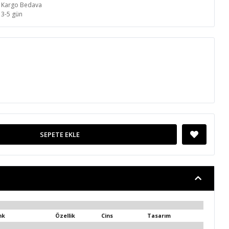
Kargo Bedava
3-5 gün
SEPETE EKLE
nk
Özellik
Cins
Tasarım