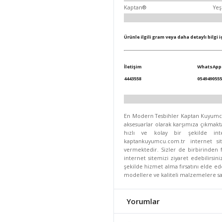
Kaptan®
Yeş
Ürünle ilgili gram veya daha detaylı bilgi 
İletişim
WhatsApp
4443558
0549490555
En Modern Tesbihler Kaptan Kuyumcul
aksesuarlar olarak karşımıza çıkmakta
hızlı ve kolay bir şekilde inte
kaptankuyumcu.com.tr internet s
vermektedir. Sizler de birbirinden f
internet sitemizi ziyaret edebilirsin
şekilde hizmet alma fırsatını elde ed
modellere ve kaliteli malzemelere sah
Yorumlar