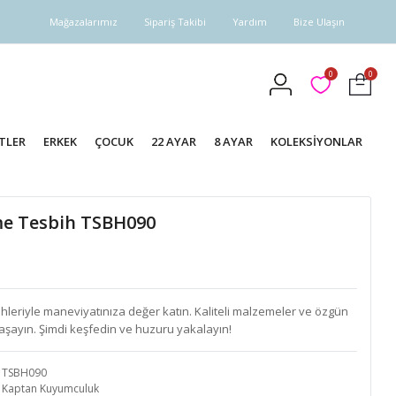
Mağazalarımız
Sipariş Takibi
Yardım
Bize Ulaşın
0
0
TLER
ERKEK
ÇOCUK
22 AYAR
8 AYAR
KOLEKSİYONLAR
eme Tesbih TSBH090
hleriyle maneviyatınıza değer katın. Kaliteli malzemeler ve özgün
aşayın. Şimdi keşfedin ve huzuru yakalayın!
TSBH090
Kaptan Kuyumculuk