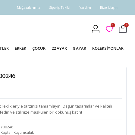
Mağazalarımız
Sipariş Takibi
Yardım
Bize Ulaşın
0
0
TLER
ERKEK
ÇOCUK
22 AYAR
8 AYAR
KOLEKSİYONLAR
Y00246
eklikleriyle tarzınızı tamamlayın. Özgün tasarımlar ve kaliteli
fedin ve stilinize maskülen bir dokunuş katın!
Y00246
Kaptan Kuyumculuk