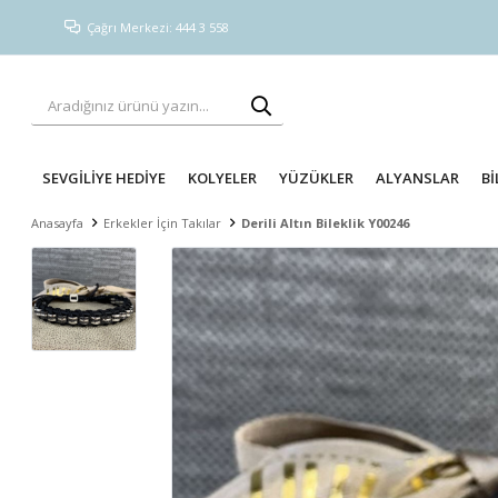
Çağrı Merkezi: 444 3 558
SEVGİLİYE HEDİYE
KOLYELER
YÜZÜKLER
ALYANSLAR
Bİ
Anasayfa
Erkekler İçin Takılar
Derili Altın Bileklik Y00246