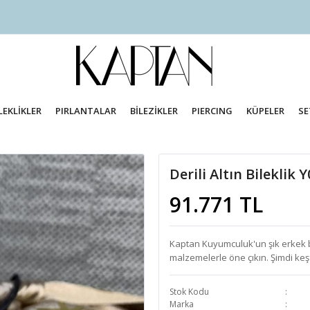
LEKLİKLER
PIRLANTALAR
BİLEZİKLER
PIERCING
KÜPELER
SE
Derili Altın Bileklik 
91.771 TL
Kaptan Kuyumculuk'un şık erkek bil
malzemelerle öne çıkın. Şimdi keş
Stok Kodu
Marka