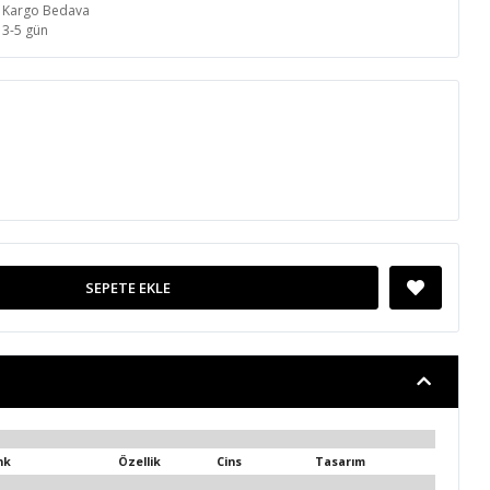
Kargo Bedava
3-5 gün
SEPETE EKLE
nk
Özellik
Cins
Tasarım