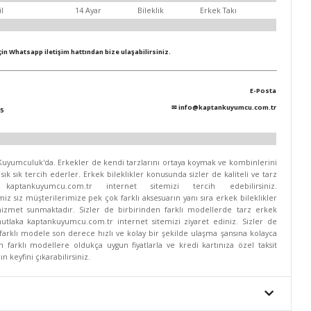
il
14 Ayar
Bileklik
Erkek Takı
için Whatsapp iletişim hattından bize ulaşabilirsiniz.
E-Posta
✉
info@kaptankuyumcu.com.tr
5
n Kuyumculuk'da. Erkekler de kendi tarzlarını ortaya koymak ve kombinlerini
ık sık tercih ederler. Erkek bileklikler konusunda sizler de kaliteli ve tarz
 kaptankuyumcu.com.tr internet sitemizi tercih edebilirsiniz.
z siz müşterilerimize pek çok farklı aksesuarın yanı sıra erkek bileklikler
hizmet sunmaktadır. Sizler de birbirinden farklı modellerde tarz erkek
 mutlaka kaptankuyumcu.com.tr internet sitemizi ziyaret ediniz. Sizler de
arklı modele son derece hızlı ve kolay bir şekilde ulaşma şansına kolayca
den farklı modellere oldukça uygun fiyatlarla ve kredi kartınıza özel taksit
 keyfini çıkarabilirsiniz.