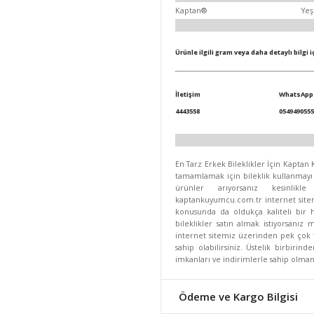
Kaptan®
Yeş
Ürünle ilgili gram veya daha detaylı bilgi 
İletişim
WhatsApp
4443558
0549490555
En Tarz Erkek Bileklikler İçin Kapta
tamamlamak için bileklik kullanmayı s
ürünler arıyorsanız kesinlikle
kaptankuyumcu.com.tr internet sitemi
konusunda da oldukça kaliteli bir 
bileklikler satın almak istiyorsanız
internet sitemiz üzerinden pek çok f
sahip olabilirsiniz. Üstelik birbirin
imkanları ve indirimlerle sahip olmanın
Ödeme ve Kargo Bilgisi