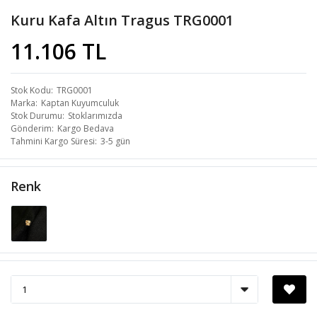
Kuru Kafa Altın Tragus TRG0001
11.106 TL
Stok Kodu
TRG0001
Marka
Kaptan Kuyumculuk
Stok Durumu
Stoklarımızda
Gönderim
Kargo Bedava
Tahmini Kargo Süresi
3-5 gün
Renk