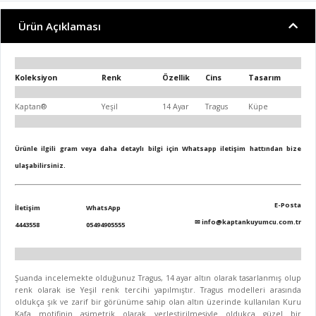
Ürün Açıklaması
Koleksiyon
Renk
Özellik
Cins
Tasarım
Kaptan®
Yeşil
14 Ayar
Tragus
Küpe
Ürünle ilgili gram veya daha detaylı bilgi için Whatsapp iletişim hattından bize
ulaşabilirsiniz.
E-Posta
İletişim
WhatsApp
✉
info@kaptankuyumcu.com.tr
4443558
05494905555
Şuanda incelemekte olduğunuz Tragus, 14 ayar altın olarak tasarlanmış olup
renk olarak ise Yeşil renk tercihi yapılmıştır. Tragus modelleri arasında
oldukça şık ve zarif bir görünüme sahip olan altın üzerinde kullanılan Kuru
Kafa motifinin asimetrik olarak yerleştirilmesiyle oldukça güzel bir