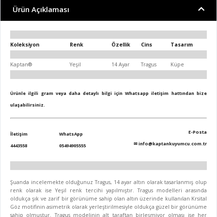
Ürün Açıklaması
Koleksiyon
Renk
Özellik
Cins
Tasarım
Kaptan®
Yeşil
14 Ayar
Tragus
Küpe
Ürünle ilgili gram veya daha detaylı bilgi için Whatsapp iletişim hattından bize
ulaşabilirsiniz.
E-Posta
İletişim
WhatsApp
✉
info@kaptankuyumcu.com.tr
4443558
05494905555
Şuanda incelemekte olduğunuz Tragus, 14 ayar altın olarak tasarlanmış olup
renk olarak ise Yeşil renk tercihi yapılmıştır. Tragus modelleri arasında
oldukça şık ve zarif bir görünüme sahip olan altın üzerinde kullanılan Krsital
Göz motifinin asimetrik olarak yerleştirilmesiyle oldukça güzel bir görünüme
sahip olmuştur. Tragus modelinin alt taraftan birleşmiyor olması ise her