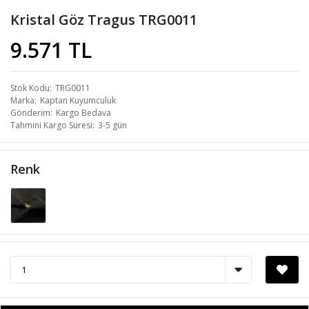
Kristal Göz Tragus TRG0011
9.571 TL
Stok Kodu
TRG0011
Marka
Kaptan Kuyumculuk
Gönderim
Kargo Bedava
Tahmini Kargo Süresi
3-5 gün
Renk