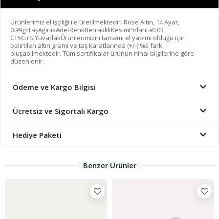
Ürünlerimiz el işçiliği ile üretilmektedir. Rose Altın, 14 Ayar,
0.99grTaşAğırlıkAdetRenkBerraklıkKesimPırlanta0,03
CT5G+SIYuvarlakÜrünlerimizin tamamı el yapımı olduğu için
belirtilen altın gramı ve taş karatlarında (+/-) %5 fark
oluşabilmektedir. Tüm sertifikalar ürünün nihai bilgilerine göre
düzenlenir.
Ödeme ve Kargo Bilgisi
Ücretsiz ve Sigortalı Kargo
Hediye Paketi
Benzer Ürünler