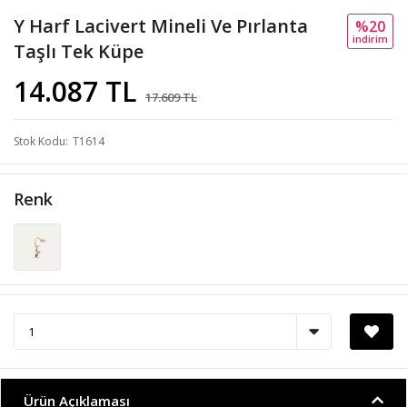
Y Harf Lacivert Mineli Ve Pırlanta
%20
i̇ndi̇ri̇m
Taşlı Tek Küpe
14.087 TL
17.609 TL
Stok Kodu
T1614
Renk
Ürün Açıklaması