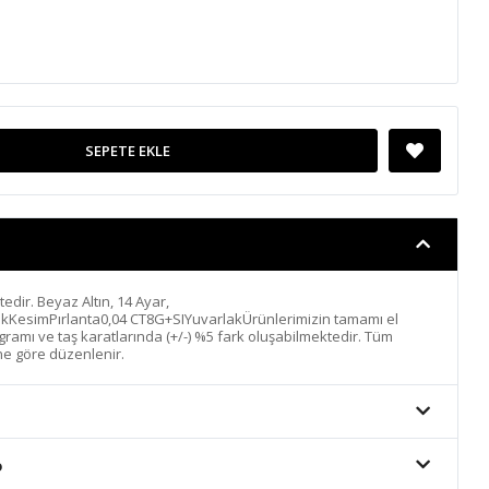
SEPETE EKLE
ktedir. Beyaz Altın, 14 Ayar,
ıkKesimPırlanta0,04 CT8G+SIYuvarlakÜrünlerimizin tamamı el
n gramı ve taş karatlarında (+/-) %5 fark oluşabilmektedir. Tüm
ine göre düzenlenir.
o