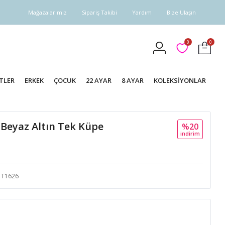
Mağazalarımız
Sipariş Takibi
Yardım
Bize Ulaşın
0
0
TLER
ERKEK
ÇOCUK
22 AYAR
8 AYAR
KOLEKSİYONLAR
ı Beyaz Altın Tek Küpe
%20
i̇ndi̇ri̇m
T1626