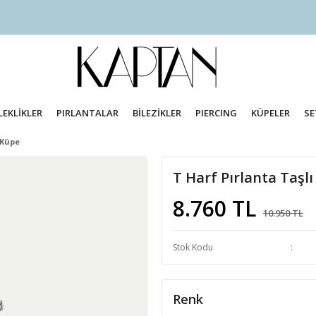
LEKLİKLER
PIRLANTALAR
BİLEZİKLER
PIERCING
KÜPELER
SE
 Küpe
T Harf Pırlanta Taşl
8.760 TL
10.950 TL
Stok Kodu
Renk