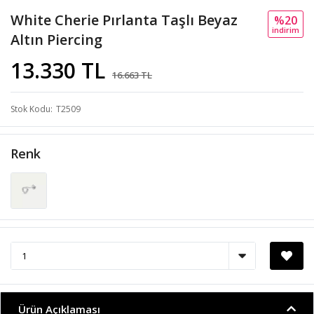
White Cherie Pırlanta Taşlı Beyaz
%20
i̇ndi̇ri̇m
Altın Piercing
13.330 TL
16.663 TL
Stok Kodu
T2509
Renk
Ürün Açıklaması