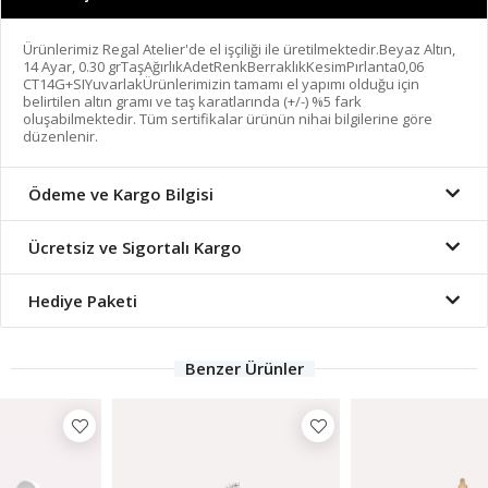
Ürünlerimiz Regal Atelier'de el işçiliği ile üretilmektedir.Beyaz Altın,
14 Ayar, 0.30 grTaşAğırlıkAdetRenkBerraklıkKesimPırlanta0,06
CT14G+SIYuvarlakÜrünlerimizin tamamı el yapımı olduğu için
belirtilen altın gramı ve taş karatlarında (+/-) %5 fark
oluşabilmektedir. Tüm sertifikalar ürünün nihai bilgilerine göre
düzenlenir.
Ödeme ve Kargo Bilgisi
Ücretsiz ve Sigortalı Kargo
Hediye Paketi
Benzer Ürünler