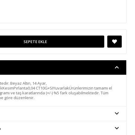
SEPETE EKLE
ktedir. Beyaz Altın, 14 Ayar,
ıkKesimPırlanta0,04 CT10G+SIYuvarlakÜrünlerimizin tamamı el
n gramı ve taş karatlarında (+/-) %5 fark oluşabilmektedir. Tüm
ine göre düzenlenir.
o