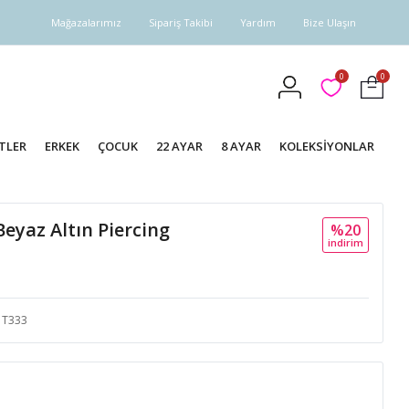
Mağazalarımız
Sipariş Takibi
Yardım
Bize Ulaşın
0
0
TLER
ERKEK
ÇOCUK
22 AYAR
8 AYAR
KOLEKSİYONLAR
 Beyaz Altın Piercing
%20
i̇ndi̇ri̇m
T333