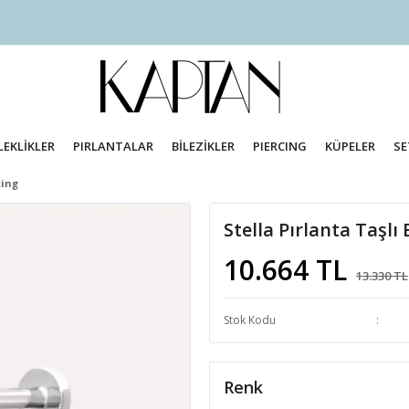
LEKLİKLER
PIRLANTALAR
BİLEZİKLER
PIERCING
KÜPELER
SE
cing
Stella Pırlanta Taşlı
10.664 TL
13.330 TL
Stok Kodu
Renk