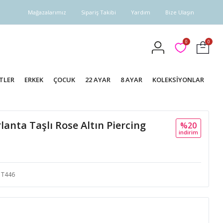
Mağazalarımız
Sipariş Takibi
Yardım
Bize Ulaşın
0
0
TLER
ERKEK
ÇOCUK
22 AYAR
8 AYAR
KOLEKSİYONLAR
lanta Taşlı Rose Altın Piercing
%20
i̇ndi̇ri̇m
T446