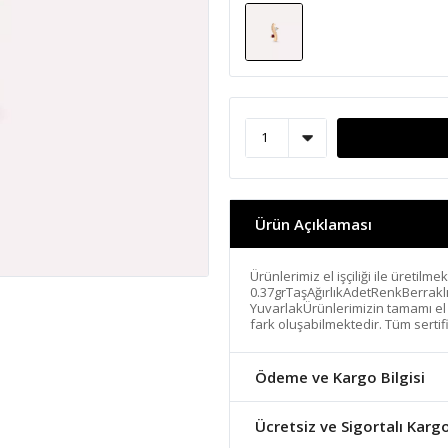
Ürün Açıklaması
Ürünlerimiz el işçiliği ile üretilme
0.37grTaşAğırlıkAdetRenkBerrakl
YuvarlakÜrünlerimizin tamamı el ya
fark oluşabilmektedir. Tüm sertif
Ödeme ve Kargo Bilgisi
Ücretsiz ve Sigortalı Karg