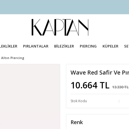
LEKLİKLER
PIRLANTALAR
BİLEZİKLER
PIERCING
KÜPELER
SE
 Altın Piercing
Wave Red Safir Ve Pır
10.664 TL
13.330 TL
Stok Kodu
Renk