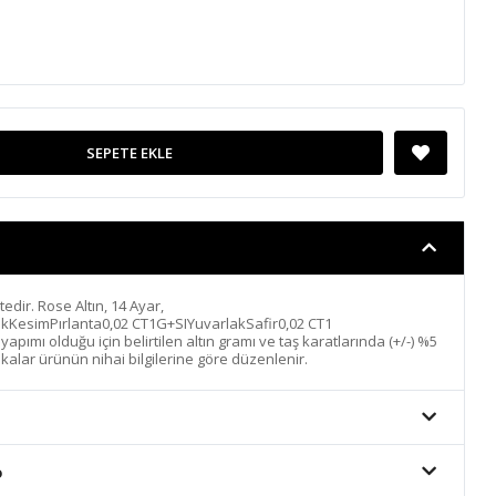
SEPETE EKLE
ktedir. Rose Altın, 14 Ayar,
ıkKesimPırlanta0,02 CT1G+SIYuvarlakSafir0,02 CT1
pımı olduğu için belirtilen altın gramı ve taş karatlarında (+/-) %5
ikalar ürünün nihai bilgilerine göre düzenlenir.
o