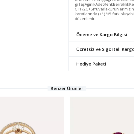
grTaşAğırlıkAdetRenkBerraklıkK
CT172G+SIYuvarlakÜrünlerimizin ta
karatlarında (+/-) %5 fark oluşabi
düzenlenir.
Ödeme ve Kargo Bilgisi
Ücretsiz ve Sigortalı Karg
Hediye Paketi
Benzer Ürünler