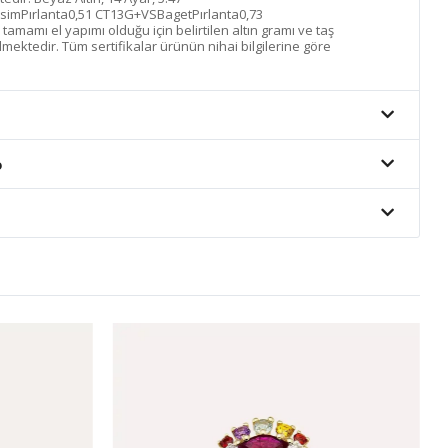
esimPırlanta0,51 CT13G+VSBagetPırlanta0,73
mamı el yapımı olduğu için belirtilen altın gramı ve taş
lmektedir. Tüm sertifikalar ürünün nihai bilgilerine göre
o