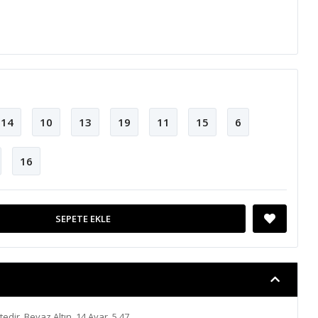
14
10
13
19
11
15
6
16
SEPETE EKLE
ktedir. Beyaz Altın, 14 Ayar, 5.47