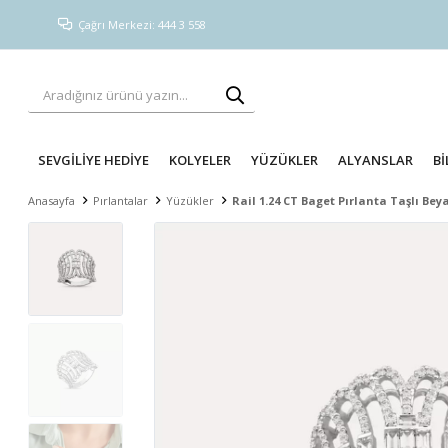
Çağrı Merkezi: 444 3 558
SEVGİLİYE HEDİYE
KOLYELER
YÜZÜKLER
ALYANSLAR
Bİ
Anasayfa
Pırlantalar
Yüzükler
Rail 1.24 CT Baget Pırlanta Taşlı Bey