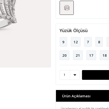
Yüzük Ölçüsü
9
12
7
8
20
21
17
18
Ürün Açıklaması
Ürünlerimiz el işçiliği ile üretilme