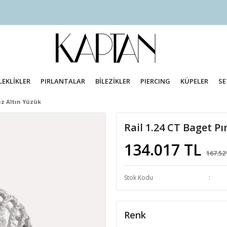
LEKLİKLER
PIRLANTALAR
BİLEZİKLER
PIERCING
KÜPELER
SE
az Altın Yüzük
Rail 1.24 CT Baget Pı
134.017 TL
167.52
Stok Kodu
Renk