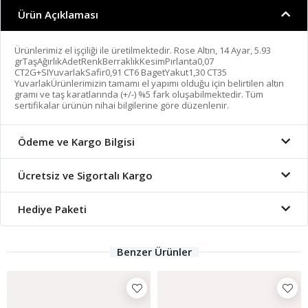
Ürün Açıklaması
Ürünlerimiz el işçiliği ile üretilmektedir. Rose Altın, 14 Ayar, 5.93
grTaşAğırlıkAdetRenkBerraklıkKesimPırlanta0,07
CT2G+SIYuvarlakSafir0,91 CT6 BagetYakut1,30 CT35
YuvarlakÜrünlerimizin tamamı el yapımı olduğu için belirtilen altın
gramı ve taş karatlarında (+/-) %5 fark oluşabilmektedir. Tüm
sertifikalar ürünün nihai bilgilerine göre düzenlenir.
Ödeme ve Kargo Bilgisi
Ücretsiz ve Sigortalı Kargo
Hediye Paketi
Benzer Ürünler