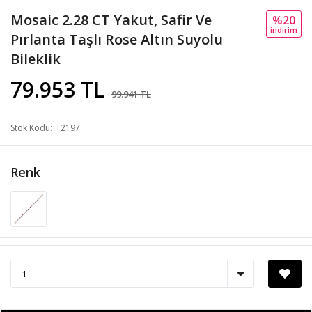
Mosaic 2.28 CT Yakut, Safir Ve
%20
i̇ndi̇ri̇m
Pırlanta Taşlı Rose Altın Suyolu
Bileklik
79.953 TL
99.941 TL
Stok Kodu
T2197
Renk