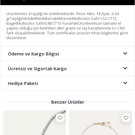
Ürünlerimiz el işçiliği ile üretilmektedir. Rose Altın, 14 Ayar, 6.34
grTaşAğırlıkAdetRenkBerraklıkKesimMulticolor Safir1,52 CT12
BagetMulticolor Safir0,48 CT15 YuvarlakÜrünlerimizin tamamı el
yapımı olduğu için belirtilen altın gramı ve taş karatlarında (+/-) %5
fark oluşabilmektedir. Tüm sertifikalar ürünün nihai bilgilerine göre
düzenlenir.
Ödeme ve Kargo Bilgisi
Ücretsiz ve Sigortalı Kargo
Hediye Paketi
Benzer Ürünler