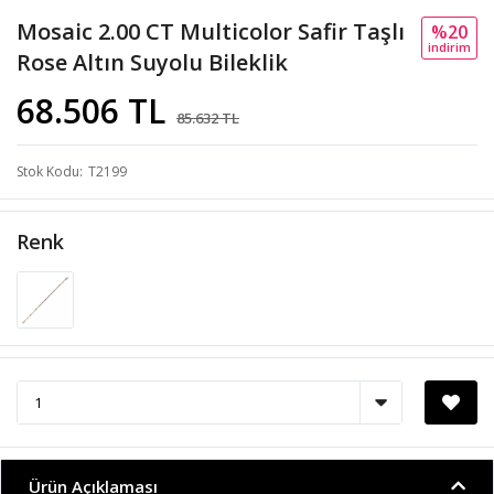
Mosaic 2.00 CT Multicolor Safir Taşlı
%20
i̇ndi̇ri̇m
Rose Altın Suyolu Bileklik
68.506 TL
85.632 TL
Stok Kodu
T2199
Renk
Ürün Açıklaması