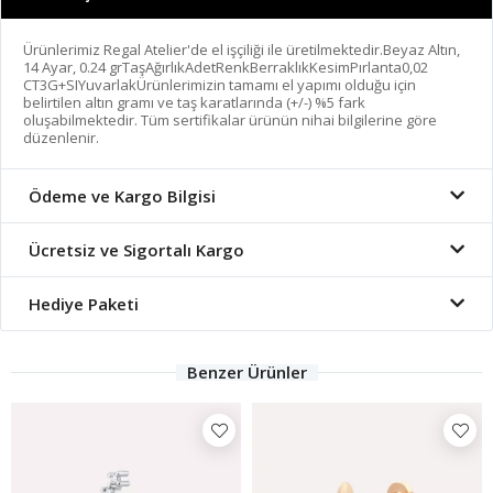
Ürünlerimiz Regal Atelier'de el işçiliği ile üretilmektedir.Beyaz Altın,
14 Ayar, 0.24 grTaşAğırlıkAdetRenkBerraklıkKesimPırlanta0,02
CT3G+SIYuvarlakÜrünlerimizin tamamı el yapımı olduğu için
belirtilen altın gramı ve taş karatlarında (+/-) %5 fark
oluşabilmektedir. Tüm sertifikalar ürünün nihai bilgilerine göre
düzenlenir.
Ödeme ve Kargo Bilgisi
Ücretsiz ve Sigortalı Kargo
Hediye Paketi
Benzer Ürünler