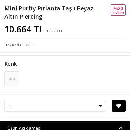
Mini Purity Pırlanta Taşlı Beyaz
%20
i̇ndi̇ri̇m
Altın Piercing
10.664 TL
13.330 TL
Stok Kodu
T2500
Renk
Ürün Açıklaması