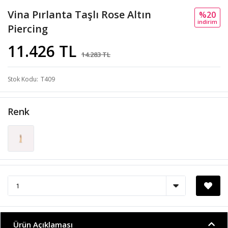
Vina Pırlanta Taşlı Rose Altın
%20
i̇ndi̇ri̇m
Piercing
11.426 TL
14.283 TL
Stok Kodu
T409
Renk
Ürün Açıklaması