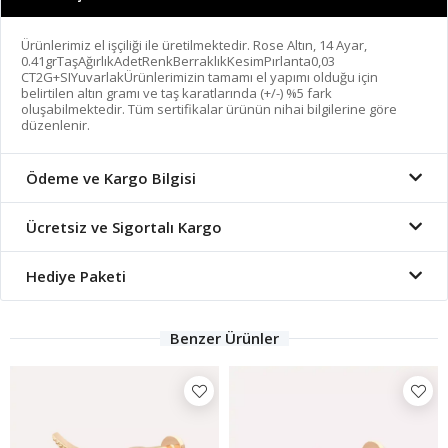
Ürünlerimiz el işçiliği ile üretilmektedir. Rose Altın, 14 Ayar,
0.41grTaşAğırlıkAdetRenkBerraklıkKesimPırlanta0,03
CT2G+SIYuvarlakÜrünlerimizin tamamı el yapımı olduğu için
belirtilen altın gramı ve taş karatlarında (+/-) %5 fark
oluşabilmektedir. Tüm sertifikalar ürünün nihai bilgilerine göre
düzenlenir.
Ödeme ve Kargo Bilgisi
Ücretsiz ve Sigortalı Kargo
Hediye Paketi
Benzer Ürünler