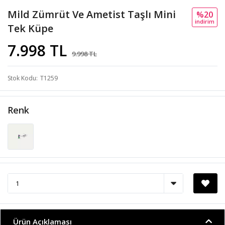
Mild Zümrüt Ve Ametist Taşlı Mini
%20
i̇ndi̇ri̇m
Tek Küpe
7.998 TL
9.998 TL
Stok Kodu
T1259
Renk
Ürün Açıklaması