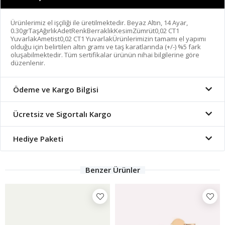
Ürünlerimiz el işçiliği ile üretilmektedir. Beyaz Altın, 14 Ayar,
0.30grTaşAğırlıkAdetRenkBerraklıkKesimZümrüt0,02 CT1
YuvarlakAmetist0,02 CT1 YuvarlakÜrünlerimizin tamamı el yapımı
olduğu için belirtilen altın gramı ve taş karatlarında (+/-) %5 fark
oluşabilmektedir. Tüm sertifikalar ürünün nihai bilgilerine göre
düzenlenir.
Ödeme ve Kargo Bilgisi
Ücretsiz ve Sigortalı Kargo
Hediye Paketi
Benzer Ürünler